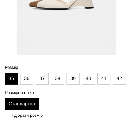
Розмір
35
36
37
38
39
40
41
42
Розмірна сітка
Стандартна
Підібрати розмір