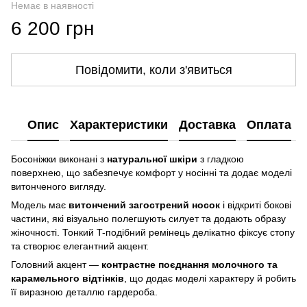
Немає в наявності
6 200 грн
Повідомити, коли з'явиться
Опис
Характеристики
Доставка
Оплата
Босоніжки виконані з
натуральної шкіри
з гладкою
поверхнею, що забезпечує комфорт у носінні та додає моделі
витонченого вигляду.
Модель має
витончений загострений носок
і відкриті бокові
частини, які візуально полегшують силует та додають образу
жіночності. Тонкий T-подібний ремінець делікатно фіксує стопу
та створює елегантний акцент.
Головний акцент —
контрастне поєднання молочного та
карамельного відтінків
, що додає моделі характеру й робить
її виразною деталлю гардероба.