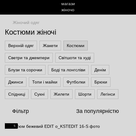
Жіночий одяг
Костюми жіночі
Верхній одяг
Жакети
Костюми
Светри та джемпери
Світшоти та худі
Блузи та сорочки
Боді та лонгсліви
Денім
Джинси
Топи і майки
Футболки
Брюки
Спідниці
Сукні
Жилети
Шорти
Легінси
Фільтр
За популярністю
5