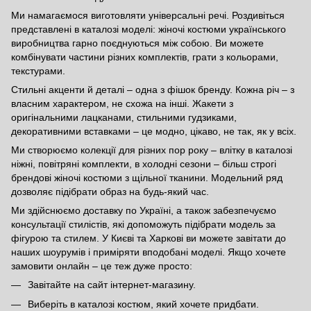
Ми намагаємося виготовляти універсальні речі. Роздивіться
представлені в каталозі моделі: жіночі костюми українського
виробництва гарно поєднуються між собою. Ви можете
комбінувати частини різних комплектів, грати з кольорами,
текстурами.
Стильні акценти й деталі – одна з фішок бренду. Кожна річ – з
власним характером, не схожа на інші. Жакети з
оригінальними лацканами, стильними гудзиками,
декоративними вставками – це модно, цікаво, не так, як у всіх.
Ми створюємо колекції для різних пор року – влітку в каталозі
ніжні, повітряні комплекти, в холодні сезони – більш строгі
брендові жіночі костюми з щільної тканини. Модельний ряд
дозволяє підібрати образ на будь-який час.
Ми здійснюємо доставку по Україні, а також забезпечуємо
консультації стилістів, які допоможуть підібрати модель за
фігурою та стилем. У Києві та Харкові ви можете завітати до
наших шоурумів і приміряти вподобані моделі. Якщо хочете
замовити онлайн – це теж дуже просто:
Завітайте на сайт інтернет-магазину.
Виберіть в каталозі костюм, який хочете придбати.