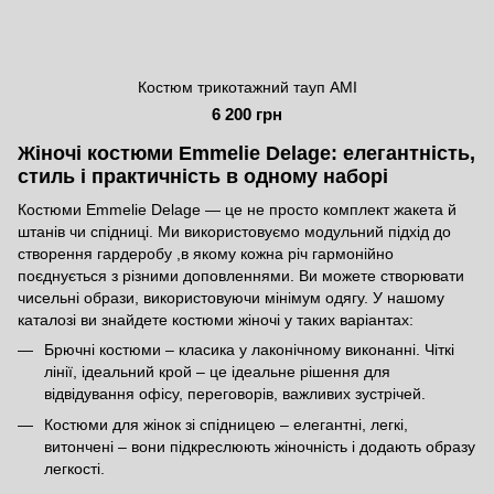
Костюм трикотажний тауп AMI
6 200 грн
Жіночі костюми Emmelie Delage: елегантність,
стиль і практичність в одному наборі
Костюми Emmelie Delage — це не просто комплект жакета й
штанів чи спідниці. Ми використовуємо модульний підхід до
створення гардеробу ,в якому кожна річ гармонійно
поєднується з різними доповленнями. Ви можете створювати
чисельні образи, використовуючи мінімум одягу. У нашому
каталозі ви знайдете костюми жіночі у таких варіантах:
Брючні костюми – класика у лаконічному виконанні. Чіткі
лінії, ідеальний крой – це ідеальне рішення для
відвідування офісу, переговорів, важливих зустрічей.
Костюми для жінок зі спідницею – елегантні, легкі,
витончені – вони підкреслюють жіночність і додають образу
легкості.