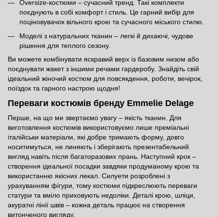
Oversize-костюми – сучасний тренд. Такі комплекти
поєднують в собі комфорт і стиль. Це гарний вибір для
поціновувачок вільного крою та сучасного міського стилю.
Моделі з натуральних тканин – легкі й дихаючі, чудове
рішення для теплого сезону.
Ви можете комбінувати яскравий верх із базовим низом або
поєднувати жакет з іншими речами гардеробу. Знайдіть свій
ідеальний жіночий костюм для повсякдення, роботи, вечірок,
поїздок та гарного настрою щодня!
Переваги костюмів бренду Emmelie Delage
Перше, на що ми звертаємо увагу – якість тканин. Для
виготовлення костюмів використовуємо лише преміальні
італійськи матеріали, які добре тримають форму, довго
носитимуться, не линяють і зберігають презентабельний
вигляд навіть після багаторазових прань. Наступний крок –
створення ідеальної посадки завдяки продуманому крою та
використанню якісних лекал. Силуети розроблені з
урахуванням фігури, тому костюми підкреслюють переваги
статури та вміло приховують недоліки. Деталі крою, шліци,
акуратні лінії швів – кожна деталь працює на створення
витонченого вигляду.