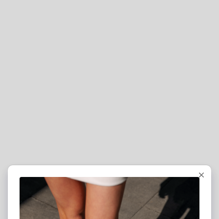
Костюм смугастий фіолетовий MONTE
3 590 грн