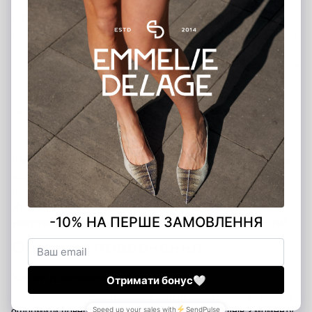
Гарантія від виробника — 12 місяців
На всі вироби Emmelie Delage поширюється офіційна гарантія
від виробника строком на 12 місяців з дати покупки. Ми
впевнені у якості наших товарів і прагнемо, щоб кожна покупка
дарувала вам задоволення та комфорт.
Гарантія покриває виробничі дефекти матеріалів і фурнітури, а
також недоліки, що виникли з вини виробника. У разі
виявлення таких дефектів ми безкоштовно усунемо недоліки
або здійснимо обмін товару.
Щоб скористатися гарантійним обслуговуванням,
необхідно надати документ, що підтверджує
покупку.
Якщо у вас виникли питання щодо гарантії —
звертайтеся до нас, ми завжди готові допомогти!
Обмін та повернення
Умови повернення та обміну
Після покупки товару на сайті
emmeliedelage.com
ви можете
оформити повернення або обмін протягом 14 днів з моменту