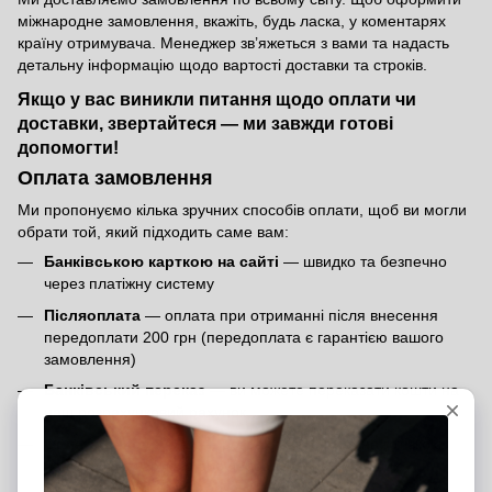
міжнародне замовлення, вкажіть, будь ласка, у коментарях
країну отримувача. Менеджер зв’яжеться з вами та надасть
детальну інформацію щодо вартості доставки та строків.
Якщо у вас виникли питання щодо оплати чи
доставки, звертайтеся — ми завжди готові
допомогти!
Оплата замовлення
Ми пропонуємо кілька зручних способів оплати, щоб ви могли
обрати той, який підходить саме вам:
Банківською карткою на сайті
— швидко та безпечно
через платіжну систему
Післяоплата
— оплата при отриманні після внесення
передоплати 200 грн (передоплата є гарантією вашого
замовлення)
Банківський переказ
— ви можете переказати кошти на
наш розрахунковий рахунок
Оплата в шоурумах
— розрахуватися можна готівкою,
банківською карткою або через термінал у наших
магазинах у Києві та Харкові