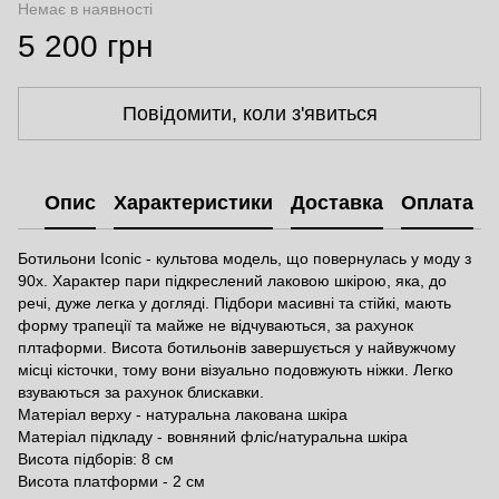
Немає в наявності
5 200 грн
Повідомити, коли з'явиться
Опис
Характеристики
Доставка
Оплата
Ботильони Iconic - культова модель, що повернулась у моду з
90х. Характер пари підкреслений лаковою шкірою, яка, до
речі, дуже легка у догляді. Підбори масивні та стійкі, мають
форму трапеції та майже не відчуваються, за рахунок
плтаформи. Висота ботильонів завершується у найвужчому
місці кісточки, тому вони візуально подовжують ніжки. Легко
взуваються за рахунок блискавки.
Матеріал верху - натуральна лакована шкіра
Матеріал підкладу - вовняний фліс/натуральна шкіра
Висота підборів: 8 см
Висота платформи - 2 см