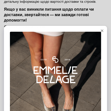
детальну інформацію щодо вартості доставки та строків.
Якщо у вас виникли питання щодо оплати чи
доставки, звертайтеся — ми завжди готові
допомогти!
Оплата замовлення
Ми пропонуємо кілька зручних способів оплати, щоб ви могли
обрати той, який підходить саме вам:
Банківською карткою на сайті
— швидко та безпечно
через платіжну систему
Післяоплата
— оплата при отриманні після внесення
передоплати 200 грн (передоплата є гарантією вашого
замовлення)
Банківський переказ
— ви можете переказати кошти на
наш розрахунковий рахунок
Оплата в шоурумах
— розрахуватися можна готівкою,
банківською карткою або через термінал у наших
магазинах у Києві та Харкові
Гарантія від виробника — 12 місяців