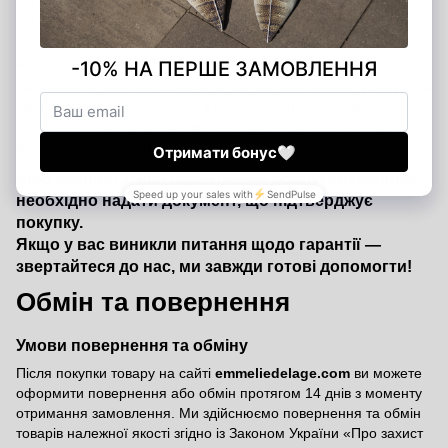
На всі вироби Emmelie Delage поширюється офіційна гарантія
від виробника строком на 12 місяців з дати покупки. Ми
впевнені у якості наших товарів і прагнемо, щоб кожна покупка
дарувала вам задоволення та комфорт.
Гарантія покриває виробничі дефекти матеріалів і фурнітури, а
також недоліки, що виникли з вини виробника. У разі
виявлення таких дефектів ми безкоштовно усунемо недоліки
або здійснимо обмін товару.
Щоб скористатися гарантійним обслуговуванням,
необхідно надати документ, що підтверджує
покупку.
Якщо у вас виникли питання щодо гарантії —
звертайтеся до нас, ми завжди готові допомогти!
Обмін та повернення
Умови повернення та обміну
Після покупки товару на сайті
emmeliedelage.com
ви можете
оформити повернення або обмін протягом 14 днів з моменту
отримання замовлення. Ми здійснюємо повернення та обмін
товарів належної якості згідно із Законом України
«Про захист