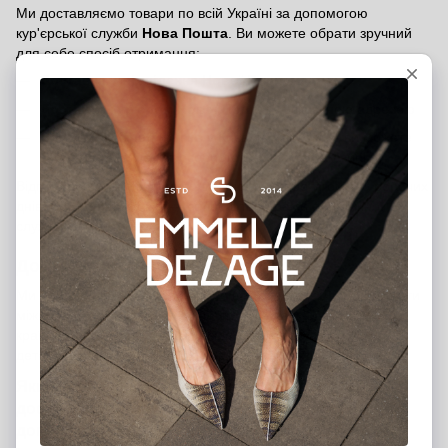
Ми доставляємо товари по всій Україні за допомогою
кур'єрської служби
Нова Пошта
. Ви можете обрати зручний
для себе спосіб отримання:
Доставка у відділення Нової Пошти
Доставка кур'єром Нової Пошти
за вказаною адресою
Самовивіз із шоурумів
у Києві та Харкові — ви можете
забрати замовлення особисто в нашому магазині
Відправлення замовлення здійснюється протягом 2-3 робочих
днів. Вартість доставки — згідно з тарифами логістичної
служби
Нова Пошта
.
Доставка міжнародних замовлень
Ми доставляємо замовлення по всьому світу. Щоб оформити
міжнародне замовлення, вкажіть, будь ласка, у коментарях
країну отримувача. Менеджер зв’яжеться з вами та надасть
детальну інформацію щодо вартості доставки та строків.
Якщо у вас виникли питання щодо оплати чи
доставки, звертайтеся — ми завжди готові
допомогти!