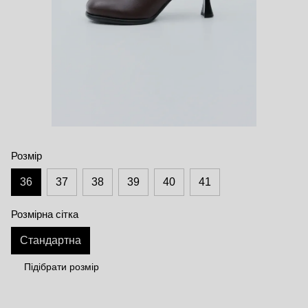
Розмір
36
37
38
39
40
41
Розмірна сітка
Стандартна
Підібрати розмір