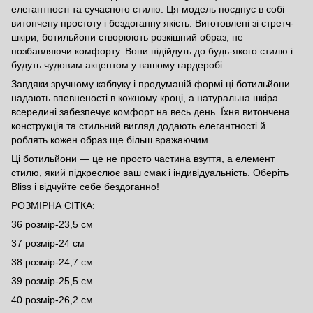
елегантності та сучасного стилю. Ця модель поєднує в собі
витончену простоту і бездоганну якість. Виготовлені зі стретч-
шкіри, ботильйони створюють розкішний образ, не
позбавляючи комфорту. Вони підійдуть до будь-якого стилю і
будуть чудовим акцентом у вашому гардеробі.
Завдяки зручному каблуку і продуманій формі ці ботильйони
надають впевненості в кожному кроці, а натуральна шкіра
всередині забезпечує комфорт на весь день. Їхня витончена
конструкція та стильний вигляд додають елегантності й
роблять кожен образ ще більш вражаючим.
Ці ботильйони — це не просто частина взуття, а елемент
стилю, який підкреслює ваш смак і індивідуальність. Оберіть
Bliss і відчуйте себе бездоганно!
РОЗМІРНА СІТКА:
36 розмір-23,5 см
37 розмір-24 см
38 розмір-24,7 см
39 розмір-25,5 см
40 розмір-26,2 см