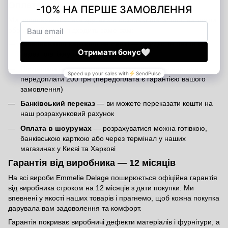
Оплата замовлення
Ми пропонуємо кілька зручних способів оплати, щоб ви могли
обрати той, який підходить саме вам:
Банківською карткою на сайті
— швидко та безпечно
через платіжну систему
Післяоплата
— оплата при отриманні після внесення
передоплати 200 грн (передоплата є гарантією вашого
замовлення)
Банківський переказ
— ви можете переказати кошти на
наш розрахунковий рахунок
Оплата в шоурумах
— розрахуватися можна готівкою,
банківською карткою або через термінал у наших
магазинах у Києві та Харкові
Гарантія від виробника — 12 місяців
На всі вироби Emmelie Delage поширюється офіційна гарантія
від виробника строком на 12 місяців з дати покупки. Ми
впевнені у якості наших товарів і прагнемо, щоб кожна покупка
дарувала вам задоволення та комфорт.
Гарантія покриває виробничі дефекти матеріалів і фурнітури, а