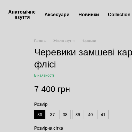
Анатомічне
Аксесуари
Новинки
Сollection
взуття
Головна
Жіноче взуття
Черевики
Черевики замшеві ка
флісі
В наявності
7 400 грн
Розмір
36
37
38
39
40
41
Розмірна сітка