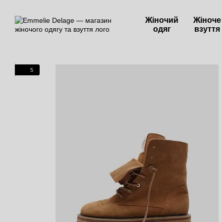
Перейти до основного контенту
Жіночий
Жіноче
одяг
взуття
5