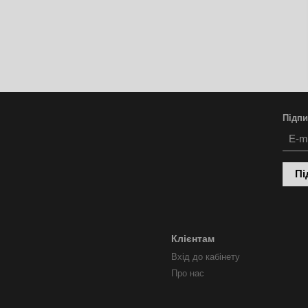
Підпи
Пі
Клієнтам
Вхід до кабінету
Про нас