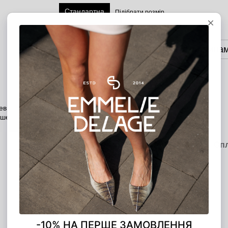
Стандартна
Підібрати розмір
Додати в кошик
Оплата частина
MONO ЧАСТИНАМИ
5 платежів по 1 480.00 грн
Опис
Характеристики
Доставка
Оп