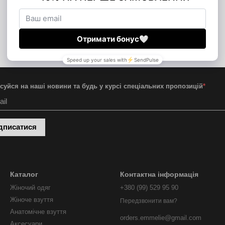
суйся на наші новини та будь у курсі спеціальних пропозицій
*
дписатися
Каталог
Контактна інформація
Жіночий одяг
+380 (99) 529 95 90
Жіноче взуття
Передзвонити вам?
Анатомічне взуття
orders.emmelie@gmail.com
Аксесуари