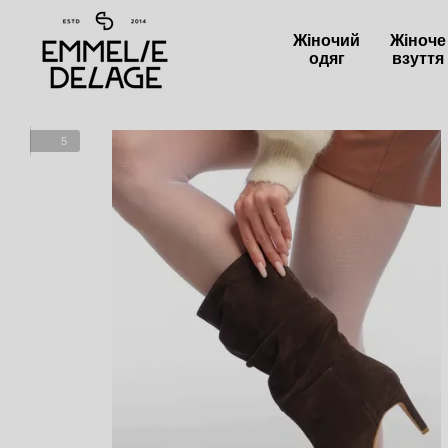
Перейти до основного контенту
Жіночий
Жіноче
одяг
взуття
5