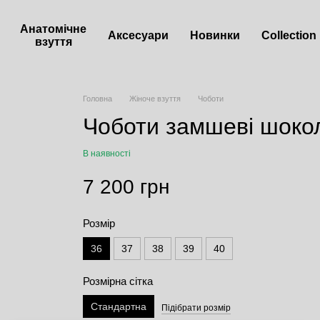
Анатомічне
Аксесуари
Новинки
Сollection
взуття
Головна
Жіноче взуття
Чоботи
Чоботи замшеві шокол
В наявності
7 200 грн
Розмір
36
37
38
39
40
Розмірна сітка
Стандартна
Підібрати розмір