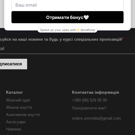
суйся на наші новини та будь у курсі спеціальних пропозицій
*
дписатися
Каталог
Контактна інформація
Жіночий одяг
+380 (99) 529 95 90
Жіноче взуття
Передзвонити вам?
Анатомічне взуття
orders.emmelie@gmail.com
Аксесуари
Новинки