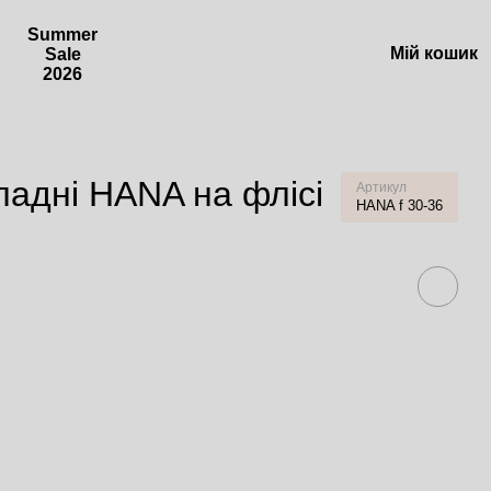
Summer
Мій кошик
Sale
2026
адні HANA на флісі
Артикул
HANA f 30-36