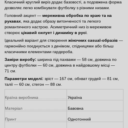
Класичний круглий виріз додає базовості, а подовжена форма
дозволяє легко комбінувати футболку з різними низами.
Головний акцент —
мереживна обробка по краю та на
рукавах
, яка додає образу витонченості та легкого
романтичного настрою. Асиметричний низ із мереживом
створює
цікавий силует і динаміку в русі
.
Ідеальний варіант для створення
жіночних casual-образів
—
гармонійно поєднується з денімом, спідницями або більш
класичними елементами гардероба.
Заміри виробу:
ширина під пахвами — 58 см, довжина по
центру футболки — 60 см, довжина в найдовшому місці —
71 см.
Параметри моделі:
зріст — 167 см, обхват грудей — 81 см,
талії — 60 см, стегон — 88 см.
Країна виробника
Україна
Матеріал
Бавовна
Принт
Однотонний