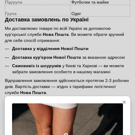
Підгрупа
Футболки та майки
Група
Одяг
Доставка замовлень по Україні
Ми доставляємо товари по всій Україні за допомогою
кур'єрської служби
Нова Пошта
. Ви можете обрати зручний
для себе спосіб отримання:
Доставка у відділення Нової Пошти
Доставка кур'єром Нової Пошти
за вказаною адресою
Самовивіз із шоурумів
у Києві та Харкові — ви можете
забрати замовлення особисто в нашому магазині
Відправлення замовлення здійснюється протягом 2-3 робочих
днів. Вартість доставки — згідно з тарифами логістичної
служби
Нова Пошта
.
Доставка міжнародних замовлень
Ми доставляємо замовлення по всьому світу. Щоб оформити
міжнародне замовлення, вкажіть, будь ласка, у коментарях
країну отримувача. Менеджер зв’яжеться з вами та надасть
детальну інформацію щодо вартості доставки та строків.