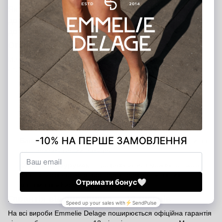
Якщо у вас виникли питання щодо оплати чи
доставки, звертайтеся — ми завжди готові
допомогти!
Оплата замовлення
Ми пропонуємо кілька зручних способів оплати, щоб ви могли
обрати той, який підходить саме вам:
Банківською карткою на сайті
— швидко та безпечно
через платіжну систему
Післяоплата
— оплата при отриманні після внесення
передоплати 200 грн (передоплата є гарантією вашого
замовлення)
Банківський переказ
— ви можете переказати кошти на
наш розрахунковий рахунок
Оплата в шоурумах
— розрахуватися можна готівкою,
банківською карткою або через термінал у наших
магазинах у Києві та Харкові
Гарантія від виробника — 12 місяців
На всі вироби Emmelie Delage поширюється офіційна гарантія