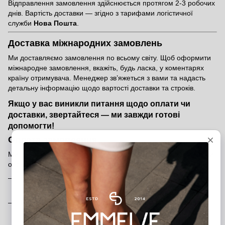
Відправлення замовлення здійснюється протягом 2-3 робочих
днів. Вартість доставки — згідно з тарифами логістичної
служби
Нова Пошта
.
Доставка міжнародних замовлень
Ми доставляємо замовлення по всьому світу. Щоб оформити
міжнародне замовлення, вкажіть, будь ласка, у коментарях
країну отримувача. Менеджер зв’яжеться з вами та надасть
детальну інформацію щодо вартості доставки та строків.
Якщо у вас виникли питання щодо оплати чи
доставки, звертайтеся — ми завжди готові
допомогти!
Оплата замовлення
Ми пропонуємо кілька зручних способів оплати, щоб ви могли
обрати той, який підходить саме вам:
Банківською карткою на сайті
— швидко та безпечно
через платіжну систему
Післяоплата
— оплата при отриманні після внесення
передоплати 200 грн (передоплата є гарантією вашого
замовлення)