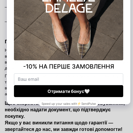
Банківський переказ
— ви можете переказати кошти на
наш розрахунковий рахунок
Оплата в шоурумах
— розрахуватися можна готівкою,
банківською карткою або через термінал у наших
магазинах у Києві та Харкові
Гарантія від виробника — 12 місяців
На всі вироби Emmelie Delage поширюється офіційна гарантія
від виробника строком на 12 місяців з дати покупки. Ми
впевнені у якості наших товарів і прагнемо, щоб кожна покупка
дарувала вам задоволення та комфорт.
Гарантія покриває виробничі дефекти матеріалів і фурнітури, а
також недоліки, що виникли з вини виробника. У разі
виявлення таких дефектів ми безкоштовно усунемо недоліки
або здійснимо обмін товару.
Щоб скористатися гарантійним обслуговуванням,
необхідно надати документ, що підтверджує
покупку.
Якщо у вас виникли питання щодо гарантії —
звертайтеся до нас, ми завжди готові допомогти!