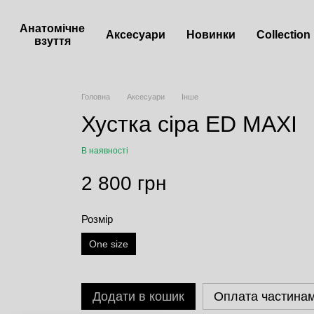
Анатомічне
Аксесуари
Новинки
Сollection
взуття
Головна
Аксесуари
Інше
Хустка сіра ED MAXI
В наявності
2 800 грн
Розмір
One size
Додати в кошик
Оплата частина