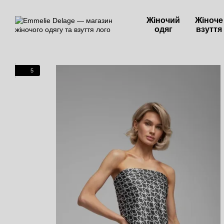
Перейти до основного контенту
Жіночий
Жіноче
одяг
взуття
5