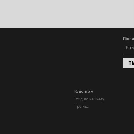
Підпи
Пі
Клієнтам
Вхід до кабінету
Про нас