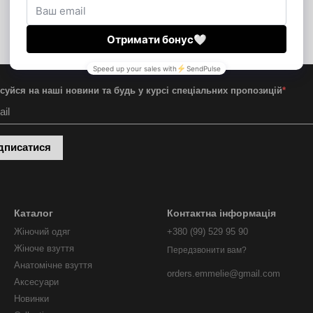
суйся на наші новини та будь у курсі спеціальних пропозицій
*
дписатися
Каталог
Контактна інформація
Жіночий одяг
+380 (99) 529 95 90
Жіноче взуття
Передзвонити вам?
Анатомічне взуття
orders.emmelie@gmail.com
Аксесуари
Новинки