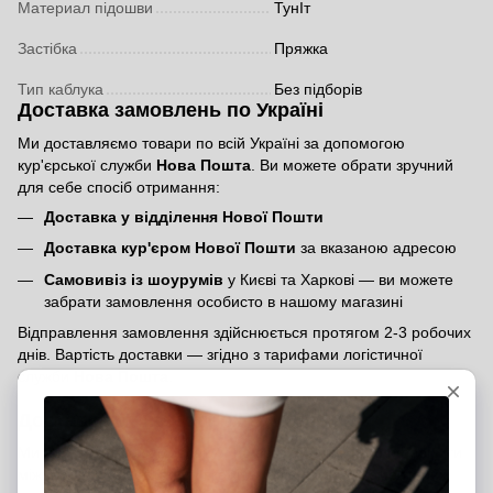
Материал підошви
ТунІт
Застібка
Пряжка
Тип каблука
Без підборів
Доставка замовлень по Україні
Ми доставляємо товари по всій Україні за допомогою
кур'єрської служби
Нова Пошта
. Ви можете обрати зручний
для себе спосіб отримання:
Доставка у відділення Нової Пошти
Доставка кур'єром Нової Пошти
за вказаною адресою
Самовивіз із шоурумів
у Києві та Харкові — ви можете
забрати замовлення особисто в нашому магазині
Відправлення замовлення здійснюється протягом 2-3 робочих
днів. Вартість доставки — згідно з тарифами логістичної
служби
Нова Пошта
.
Доставка міжнародних замовлень
Ми доставляємо замовлення по всьому світу. Щоб оформити
міжнародне замовлення, вкажіть, будь ласка, у коментарях