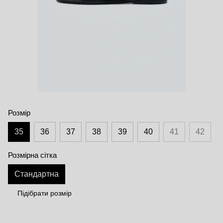
Розмір
35
36
37
38
39
40
41
42
Розмірна сітка
Стандартна
Підібрати розмір