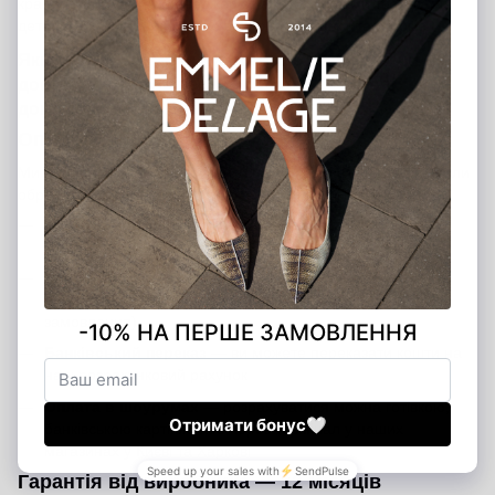
країну отримувача. Менеджер зв’яжеться з вами та надасть
детальну інформацію щодо вартості доставки та строків.
Якщо у вас виникли питання щодо оплати чи
доставки, звертайтеся — ми завжди готові
допомогти!
Оплата замовлення
Ми пропонуємо кілька зручних способів оплати, щоб ви могли
обрати той, який підходить саме вам:
Банківською карткою на сайті
— швидко та безпечно
через платіжну систему
Післяоплата
— оплата при отриманні після внесення
передоплати 200 грн (передоплата є гарантією вашого
замовлення)
Банківський переказ
— ви можете переказати кошти на
наш розрахунковий рахунок
Оплата в шоурумах
— розрахуватися можна готівкою,
банківською карткою або через термінал у наших
магазинах у Києві та Харкові
Гарантія від виробника — 12 місяців