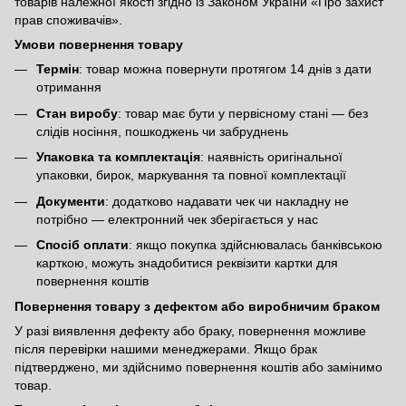
товарів належної якості згідно із Законом України
«Про захист
прав споживачів»
.
Умови повернення товару
Термін
: товар можна повернути протягом 14 днів з дати
отримання
Стан виробу
: товар має бути у первісному стані — без
слідів носіння, пошкоджень чи забруднень
Упаковка та комплектація
: наявність оригінальної
упаковки, бирок, маркування та повної комплектації
Документи
: додатково надавати чек чи накладну не
потрібно — електронний чек зберігається у нас
Спосіб оплати
: якщо покупка здійснювалась банківською
карткою, можуть знадобитися реквізити картки для
повернення коштів
Повернення товару з дефектом або виробничим браком
У разі виявлення дефекту або браку, повернення можливе
після перевірки нашими менеджерами. Якщо брак
підтверджено, ми здійснимо повернення коштів або замінимо
товар.