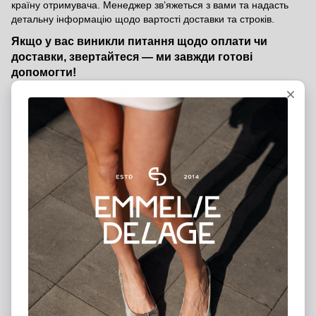
країну отримувача. Менеджер зв’яжеться з вами та надасть
детальну інформацію щодо вартості доставки та строків.
Якщо у вас виникли питання щодо оплати чи
доставки, звертайтеся — ми завжди готові
допомогти!
Оплата замовлення
Ми пропонуємо кілька зручних способів оплати, щоб ви могли
обрати той, який підходить саме вам:
Банківською карткою на сайті
— швидко та безпечно
через платіжну систему
Післяоплата
— оплата при отриманні після внесення
передоплати 200 грн (передоплата є гарантією вашого
замовлення)
Банківський переказ
— ви можете переказати кошти на
наш розрахунковий рахунок
Оплата в шоурумах
— розрахуватися можна готівкою,
банківською карткою або через термінал у наших
магазинах у Києві та Харкові
Гарантія від виробника — 12 місяців