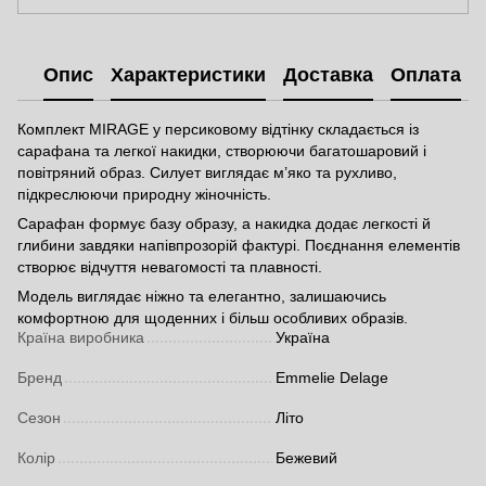
Опис
Характеристики
Доставка
Оплата
Комплект MIRAGE у персиковому відтінку складається із
сарафана та легкої накидки, створюючи багатошаровий і
повітряний образ. Силует виглядає м’яко та рухливо,
підкреслюючи природну жіночність.
Сарафан формує базу образу, а накидка додає легкості й
глибини завдяки напівпрозорій фактурі. Поєднання елементів
створює відчуття невагомості та плавності.
Модель виглядає ніжно та елегантно, залишаючись
комфортною для щоденних і більш особливих образів.
Країна виробника
Україна
Бренд
Emmelie Delage
Сезон
Літо
Колір
Бежевий