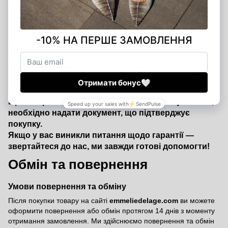
На всі вироби Emmelie Delage поширюється офіційна гарантія
від виробника строком на 12 місяців з дати покупки. Ми
впевнені у якості наших товарів і прагнемо, щоб кожна покупка
дарувала вам задоволення та комфорт.
Гарантія покриває виробничі дефекти матеріалів і фурнітури, а
також недоліки, що виникли з вини виробника. У разі
виявлення таких дефектів ми безкоштовно усунемо недоліки
або здійснимо обмін товару.
Щоб скористатися гарантійним обслуговуванням,
необхідно надати документ, що підтверджує
покупку.
Якщо у вас виникли питання щодо гарантії —
звертайтеся до нас, ми завжди готові допомогти!
Обмін та повернення
Умови повернення та обміну
Після покупки товару на сайті
emmeliedelage.com
ви можете
оформити повернення або обмін протягом 14 днів з моменту
отримання замовлення. Ми здійснюємо повернення та обмін