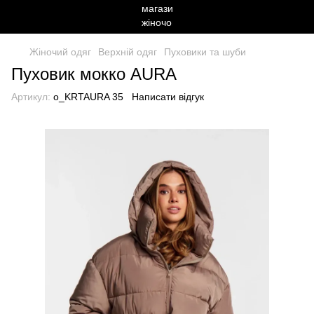
Жіночий одяг
Верхній одяг
Пуховики та шуби
Пуховик мокко AURA
Артикул:
o_KRTAURA 35
Написати відгук