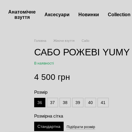
Анатомічне
Аксесуари
Новинки
Сollection
взуття
Головна
Жіноче взуття
Сабо
САБО РОЖЕВІ YUMY
В наявності
4 500 грн
Розмір
36
37
38
39
40
41
Розмірна сітка
Стандартна
Підібрати розмір