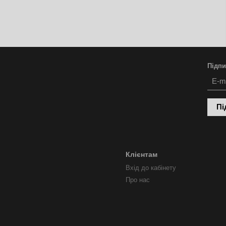
Підпи
Пі
Клієнтам
Вхід до кабінету
Про нас