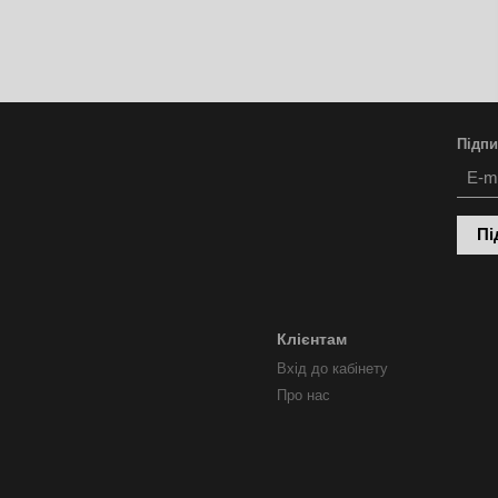
Підпи
Пі
Клієнтам
Вхід до кабінету
Про нас