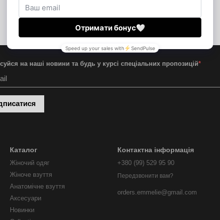
суйся на наші новини та будь у курсі спеціальних пропозицій
*
дписатися
Каталог
Контактна інформація
Жіночий одяг
+380 (99) 529 95 90
Жіноче взуття
Передзвонити вам?
Анатомічне взуття
orders.emmelie@gmail.com
Аксесуари
Новинки