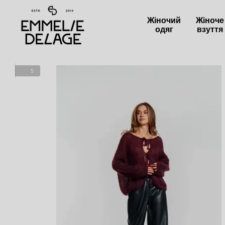
Перейти до основного контенту
Жіночий
Жіноче
одяг
взуття
5