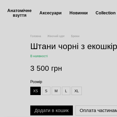
Анатомічне
Аксесуари
Новинки
Сollection
взуття
Головна
Жіночий одяг
Брюки
Штани чорні з екошкі
В наявності
3 500 грн
Розмір
XS
S
M
L
XL
Додати в кошик
Оплата частина