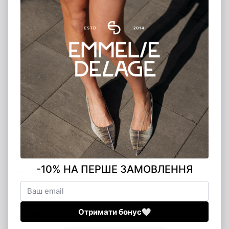
Лофери
Балетки
Сабо
Босоніжки
Ботильйони
Черевики
Козаки
Чоботи
Угги
Анатомічне взуття
Аксесуари
Сумки
Головні убори
Інше
Новинки
Сollection