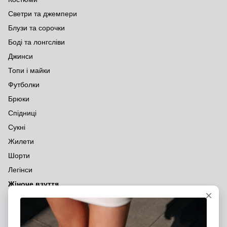
Светри та джемпери
Блузи та сорочки
Боді та лонгсліви
Джинси
Топи і майки
Футболки
Брюки
Спідниці
Сукні
Жилети
Шорти
Легінси
Жіноче взуття
Туфлі
Слінгбеки
Кеди та кросівки