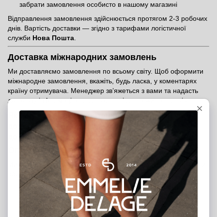
забрати замовлення особисто в нашому магазині
Відправлення замовлення здійснюється протягом 2-3 робочих
днів. Вартість доставки — згідно з тарифами логістичної
служби
Нова Пошта
.
Доставка міжнародних замовлень
Ми доставляємо замовлення по всьому світу. Щоб оформити
міжнародне замовлення, вкажіть, будь ласка, у коментарях
країну отримувача. Менеджер зв’яжеться з вами та надасть
детальну інформацію щодо вартості доставки та строків.
Якщо у вас виникли питання щодо оплати чи
доставки, звертайтеся — ми завжди готові
допомогти!
Оплата замовлення
Ми пропонуємо кілька зручних способів оплати, щоб ви могли
обрати той, який підходить саме вам:
Банківською карткою на сайті
— швидко та безпечно
через платіжну систему
Післяоплата
— оплата при отриманні після внесення