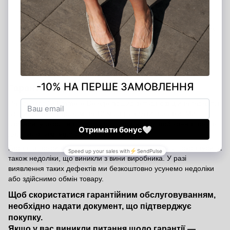
передоплати 200 грн (передоплата є гарантією вашого
замовлення)
Банківський переказ
— ви можете переказати кошти на
наш розрахунковий рахунок
Оплата в шоурумах
— розрахуватися можна готівкою,
банківською карткою або через термінал у наших
магазинах у Києві та Харкові
Гарантія від виробника — 12 місяців
На всі вироби Emmelie Delage поширюється офіційна гарантія
від виробника строком на 12 місяців з дати покупки. Ми
впевнені у якості наших товарів і прагнемо, щоб кожна покупка
дарувала вам задоволення та комфорт.
Гарантія покриває виробничі дефекти матеріалів і фурнітури, а
також недоліки, що виникли з вини виробника. У разі
виявлення таких дефектів ми безкоштовно усунемо недоліки
або здійснимо обмін товару.
Щоб скористатися гарантійним обслуговуванням,
необхідно надати документ, що підтверджує
покупку.
Якщо у вас виникли питання щодо гарантії —