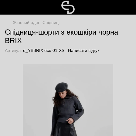
Жіночий одяг
Спідниці
Спідниця-шорти з екошкіри чорна
BRIX
Артикул:
o_YBBRIX eco 01-XS
Написати відгук