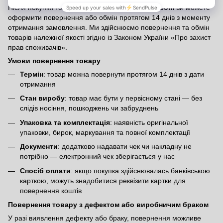
Після покупки товару на сайті
emmeliedelage.com
ви можете
оформити повернення або обмін протягом 14 днів з моменту
отримання замовлення. Ми здійснюємо повернення та обмін
товарів належної якості згідно із Законом України
«Про захист
прав споживачів»
.
Умови повернення товару
Термін
: товар можна повернути протягом 14 днів з дати
отримання
Стан виробу
: товар має бути у первісному стані — без
слідів носіння, пошкоджень чи забруднень
Упаковка та комплектація
: наявність оригінальної
упаковки, бирок, маркування та повної комплектації
Документи
: додатково надавати чек чи накладну не
потрібно — електронний чек зберігається у нас
Спосіб оплати
: якщо покупка здійснювалась банківською
карткою, можуть знадобитися реквізити картки для
повернення коштів
Повернення товару з дефектом або виробничим браком
У разі виявлення дефекту або браку, повернення можливе