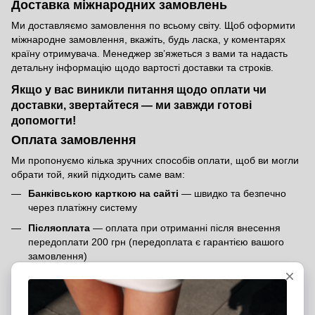
Доставка міжнародних замовлень
Ми доставляємо замовлення по всьому світу. Щоб оформити
міжнародне замовлення, вкажіть, будь ласка, у коментарях
країну отримувача. Менеджер зв’яжеться з вами та надасть
детальну інформацію щодо вартості доставки та строків.
Якщо у вас виникли питання щодо оплати чи
доставки, звертайтеся — ми завжди готові
допомогти!
Оплата замовлення
Ми пропонуємо кілька зручних способів оплати, щоб ви могли
обрати той, який підходить саме вам:
Банківською карткою на сайті
— швидко та безпечно
через платіжну систему
Післяоплата
— оплата при отриманні після внесення
передоплати 200 грн (передоплата є гарантією вашого
замовлення)
Банківський переказ
— ви можете переказати кошти на
наш розрахунковий рахунок
Оплата в шоурумах
— розрахуватися можна готівкою,