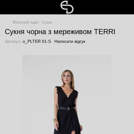
Жіночий одяг
Сукні
Сукня чорна з мереживом TERRI
Артикул:
o_PLTER 01-S
Написати відгук