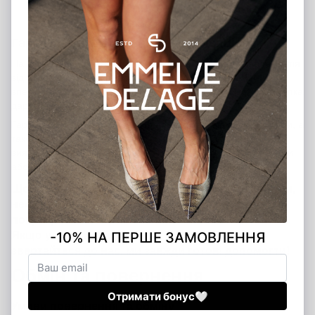
банківською карткою або через термінал у наших
магазинах у Києві та Харкові
Гарантія від виробника — 12 місяців
На всі вироби Emmelie Delage поширюється офіційна гарантія
від виробника строком на 12 місяців з дати покупки. Ми
впевнені у якості наших товарів і прагнемо, щоб кожна покупка
дарувала вам задоволення та комфорт.
Гарантія покриває виробничі дефекти матеріалів і фурнітури, а
також недоліки, що виникли з вини виробника. У разі
виявлення таких дефектів ми безкоштовно усунемо недоліки
або здійснимо обмін товару.
Щоб скористатися гарантійним обслуговуванням,
необхідно надати документ, що підтверджує
покупку.
Якщо у вас виникли питання щодо гарантії —
звертайтеся до нас, ми завжди готові допомогти!
Обмін та повернення
Умови повернення та обміну