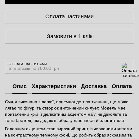
Оплата частинами
Замовити в 1 клік
ОПЛАТА ЧАСТИНАМИ
5 платежів по 780.00 грн
Опис
Характеристики
Доставка
Оплата
Сукня виконана з легкої, приємної до тіла тканини, що м’яко
лягає по фігурі та створює витончений силует. Модель має
приталений крій із делікатним акцентом на лінії декольте та
тонкі бретелі, які додають образу жіночності й елегантності.
Головним акцентом став виразний принт із червоними квітами
на контрастному темному фоні, що робить образ яскравим та