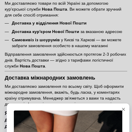
Ми доставляємо товари по всій Україні за допомогою
кур'єрської служби
Нова Пошта
. Ви можете обрати зручний
для себе спосіб отримання:
Доставка у відділення Нової Пошти
Доставка кур'єром Нової Пошти
за вказаною адресою
Самовивіз із шоурумів
у Києві та Харкові — ви можете
забрати замовлення особисто в нашому магазині
Відправлення замовлення здійснюється протягом 2-3 робочих
днів. Вартість доставки — згідно з тарифами логістичної
служби
Нова Пошта
.
Доставка міжнародних замовлень
Ми доставляємо замовлення по всьому світу. Щоб оформити
міжнародне замовлення, вкажіть, будь ласка, у коментарях
країну отримувача. Менеджер зв’яжеться з вами та надасть
детальну інформацію щодо вартості доставки та строків.
Якщо у вас виникли питання щодо оплати чи
доставки, звертайтеся — ми завжди готові
допомогти!