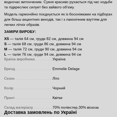
водночас витонченим. Сукня красиво рухається під час ходьби
та підкреслює силует без зайвого об’єму.
Модель гармонійно поєднується як із босоніжками на підборах
для більш акцентних виходів, так і з лаконічним взуттям для
легких літніх образів.
ЗАМІРИ ВИРОБУ:
XS
— талія 64 см, груди 82 см, довжина 94 см
S
— талія 68 см, груди 86 см, довжина 94 см
M
— талія 72 см, груди 90 см, довжина 94 см
L
— талія 76 см, груди 94 см, довжина 94 см
Країна виробника
Україна
Бренд
Emmelie Delage
Сезон
Літо
Колір
Чорний
Принт
Квітки
Склад матеріалу
70% поліестер,30% віскоза
Доставка замовлень по Україні