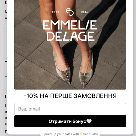
Оплата замовлення
Ми пропонуємо кілька зручних способів оплати, щоб ви могли
обрати той, який підходить саме вам:
Банківською карткою на сайті
— швидко та безпечно
через платіжну систему
Післяоплата
— оплата при отриманні після внесення
передоплати 200 грн (передоплата є гарантією вашого
замовлення)
Банківський переказ
— ви можете переказати кошти на
наш розрахунковий рахунок
Оплата в шоурумах
— розрахуватися можна готівкою,
банківською карткою або через термінал у наших
магазинах у Києві та Харкові
Гарантія від виробника — 12 місяців
На всі вироби Emmelie Delage поширюється офіційна гарантія
від виробника строком на 12 місяців з дати покупки. Ми
впевнені у якості наших товарів і прагнемо, щоб кожна покупка
дарувала вам задоволення та комфорт.
Гарантія покриває виробничі дефекти матеріалів і фурнітури, а