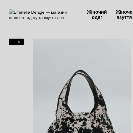
Перейти до основного контенту
Жіночий
Жіноче
одяг
взуття
5