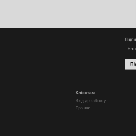
Підпи
Пі
Клієнтам
Вхід до кабінету
Про нас