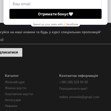
суйся на наші новини та будь у курсі спеціальних пропозицій
*
дписатися
Каталог
Контактна інформація
Жіночий одяг
+380 (99) 529 95 90
Жіноче взуття
Передзвонити вам?
Анатомічне взуття
orders.emmelie@gmail.com
Аксесуари
Новинки