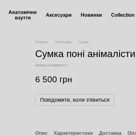
Анатомічне
Аксесуари
Новинки
Сollection
взуття
Головна
Аксесуари
Сумки
Сумка поні анімаліст
Немає в наявності
6 500 грн
Повідомити, коли з'явиться
Опис
Характеристики
Доставка
Оп