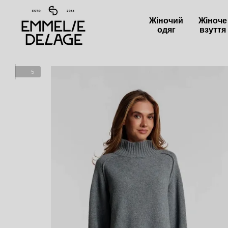
Перейти до основного контенту
Жіночий
Жіноче
одяг
взуття
5