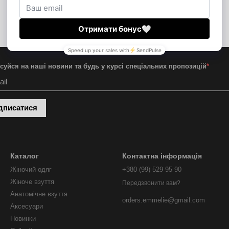
суйся на наші новини та будь у курсі спеціальних пропозицій
*
дписатися
Каталог
Контактна інформація
Жіночий одяг
+380 (99) 529 95 90
Жіноче взуття
Передзвонити вам?
Анатомічне взуття
orders.emmelie@gmail.com
Аксесуари
Новинки