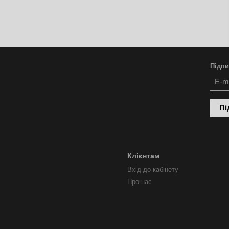
Підпи
Пі
Клієнтам
Вхід до кабінету
Про нас