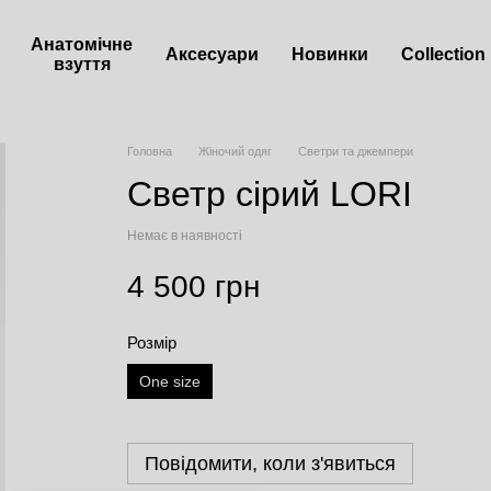
Анатомічне
Аксесуари
Новинки
Сollection
взуття
Головна
Жіночий одяг
Светри та джемпери
Светр сірий LORI
Немає в наявності
4 500 грн
Розмір
One size
Повідомити, коли з'явиться