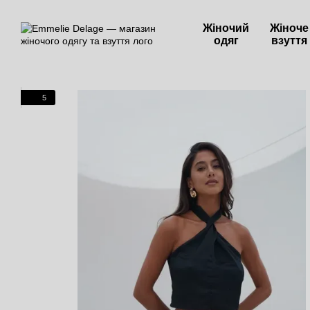
Перейти до основного контенту
Жіночий
Жіноче
одяг
взуття
5