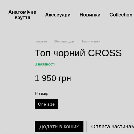
Анатомічне
Аксесуари
Новинки
Сollection
взуття
Головна
Жіночий одяг
Топи і майки
Топ чорний CROSS
В наявності
1 950 грн
Розмір
One size
Додати в кошик
Оплата частина