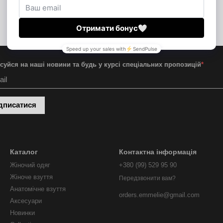
суйся на наші новини та будь у курсі спеціальних пропозицій
*
дписатися
Каталог
Контактна інформація
Жіночий одяг
+380 (99) 529 95 90
Жіноче взуття
Передзвонити вам?
Анатомічне взуття
orders.emmelie@gmail.com
Аксесуари
Новинки