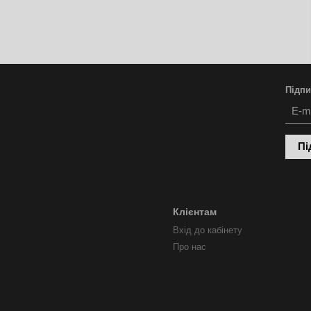
Підпи
Пі
Клієнтам
Вхід до кабінету
Про нас