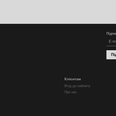
Підпи
Пі
Клієнтам
Вхід до кабінету
Про нас