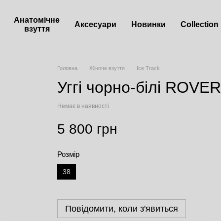
Анатомічне
Аксесуари
Новинки
Сollection
взуття
Головна
Жіноче взуття
Iсе Track
Уггі чорно-білі ROVER
Немає в наявності
5 800 грн
Розмір
38
Повідомити, коли з'явиться