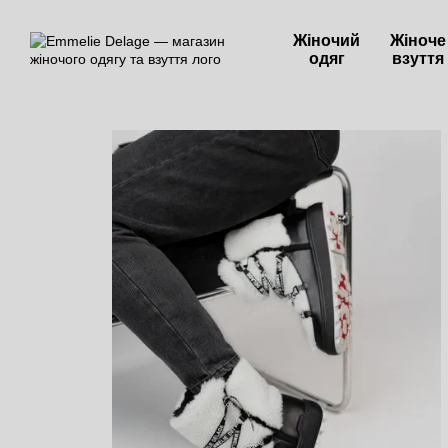
Перейти до основного контенту
Жіночий
Жіноче
одяг
взуття