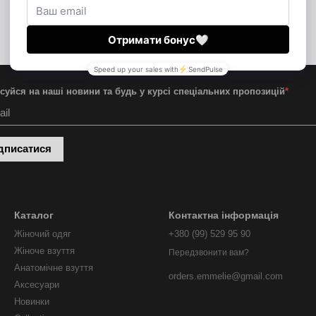
суйся на наші новини та будь у курсі спеціальних пропозицій
*
дписатися
Каталог
Контактна інформація
Жіночий одяг
+380 (99) 529 95 90
Жіноче взуття
Передзвонити вам?
Анатомічне взуття
orders.emmelie@gmail.com
Аксесуари
Новинки