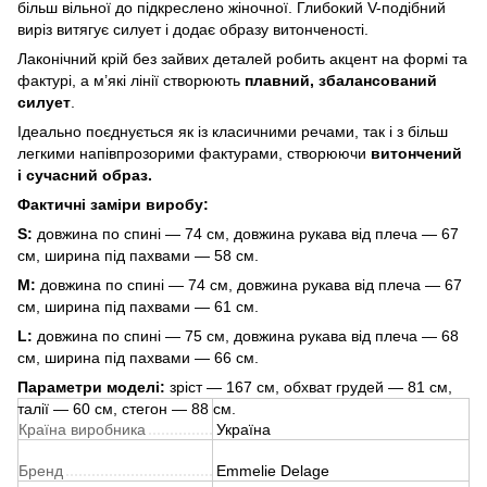
більш вільної до підкреслено жіночної. Глибокий V-подібний
виріз витягує силует і додає образу витонченості.
Лаконічний крій без зайвих деталей робить акцент на формі та
фактурі, а м’які лінії створюють
плавний, збалансований
силует
.
Ідеально поєднується як із класичними речами, так і з більш
легкими напівпрозорими фактурами, створюючи
витончений
і сучасний образ.
Фактичні заміри виробу:
S:
довжина по спині — 74 см, довжина рукава від плеча — 67
см, ширина під пахвами — 58 см.
M:
довжина по спині — 74 см, довжина рукава від плеча — 67
см, ширина під пахвами — 61 см.
L:
довжина по спині — 75 см, довжина рукава від плеча — 68
см, ширина під пахвами — 66 см.
Параметри моделі:
зріст — 167 см, обхват грудей — 81 см,
талії — 60 см, стегон — 88 см.
Країна виробника
Україна
Бренд
Emmelie Delage