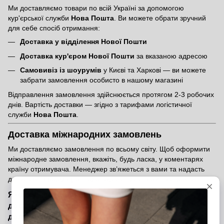
Ми доставляємо товари по всій Україні за допомогою
кур'єрської служби
Нова Пошта
. Ви можете обрати зручний
для себе спосіб отримання:
Доставка у відділення Нової Пошти
Доставка кур'єром Нової Пошти
за вказаною адресою
Самовивіз із шоурумів
у Києві та Харкові — ви можете
забрати замовлення особисто в нашому магазині
Відправлення замовлення здійснюється протягом 2-3 робочих
днів. Вартість доставки — згідно з тарифами логістичної
служби
Нова Пошта
.
Доставка міжнародних замовлень
Ми доставляємо замовлення по всьому світу. Щоб оформити
міжнародне замовлення, вкажіть, будь ласка, у коментарях
країну отримувача. Менеджер зв’яжеться з вами та надасть
детальну інформацію щодо вартості доставки та строків.
Якщо у вас виникли питання щодо оплати чи
доставки, звертайтеся — ми завжди готові
допомогти!