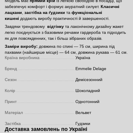
Модель має
прямий крій
із легкою свободою в посадці, що
забезпечує комфорт і формує акуратний силует.
Класичні
лацкани
,
застібка на ґудзики
та
функціональні
кишені
додають виробу практичності й завершеності.
Завдяки трендовому
відтінку
та лаконічному дизайну жакет
легко поєднується з базовими речами гардероба та підходить
як для повсякденних, так і більш зібраних образів.
Заміри виробу:
довжина по спині — 75 см, ширина під
пахвами (найширше місце) — 64 см, довжина рукава — 61 см.
Країна виробника
Україна
Бренд
Emmelie Delage
Сезон
Демісезонний
Колір
Шоколадний
Принт
Однотонний
Матеріал
Вельвет
Застібка
Гудзики
Доставка замовлень по Україні