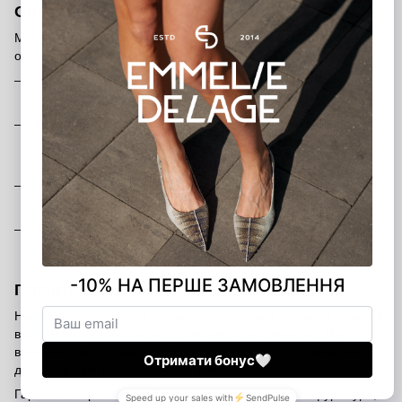
Оплата замовлення
Ми пропонуємо кілька зручних способів оплати, щоб ви могли
обрати той, який підходить саме вам:
Банківською карткою на сайті
— швидко та безпечно
через платіжну систему
Післяоплата
— оплата при отриманні після внесення
передоплати 200 грн (передоплата є гарантією вашого
замовлення)
Банківський переказ
— ви можете переказати кошти на
наш розрахунковий рахунок
Оплата в шоурумах
— розрахуватися можна готівкою,
банківською карткою або через термінал у наших
магазинах у Києві та Харкові
Гарантія від виробника — 12 місяців
На всі вироби Emmelie Delage поширюється офіційна гарантія
від виробника строком на 12 місяців з дати покупки. Ми
впевнені у якості наших товарів і прагнемо, щоб кожна покупка
дарувала вам задоволення та комфорт.
Гарантія покриває виробничі дефекти матеріалів і фурнітури, а