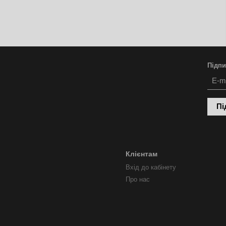
Підпи
Пі
Клієнтам
Вхід до кабінету
Про нас