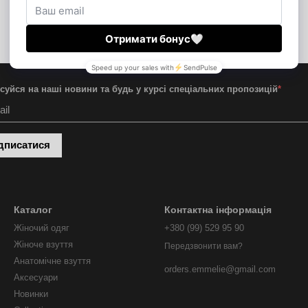
суйся на наші новини та будь у курсі спеціальних пропозицій
*
дписатися
Каталог
Контактна інформація
Жіночий одяг
+380 (99) 529 95 90
Жіноче взуття
Передзвонити вам?
Анатомічне взуття
orders.emmelie@gmail.com
Аксесуари
Новинки