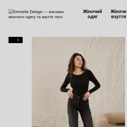
Перейти до основного контенту
Жіночий
Жіноче
одяг
взуття
5