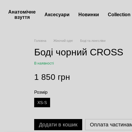
Анатомічне
Аксесуари
Новинки
Сollection
взуття
Головна
Жіночий одяг
Боді та лонгсліви
Боді чорний CROSS
В наявності
1 850 грн
Розмір
XS-S
Додати в кошик
Оплата частина