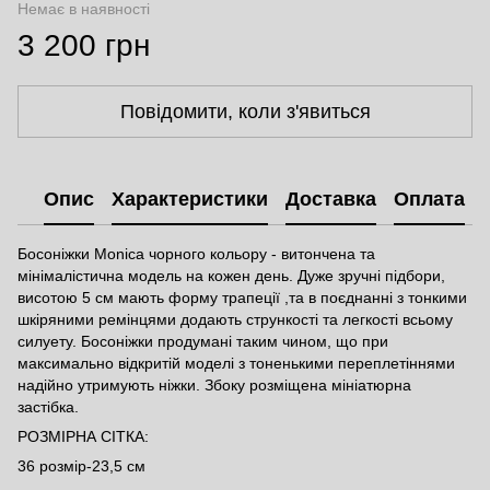
Немає в наявності
3 200 грн
Повідомити, коли з'явиться
Опис
Характеристики
Доставка
Оплата
Босоніжки Monica чорного кольору - витончена та
мінімалістична модель на кожен день. Дуже зручні підбори,
висотою 5 см мають форму трапеції ,та в поєднанні з тонкими
шкіряними ремінцями додають стрункості та легкості всьому
силуету. Босоніжки продумані таким чином, що при
максимально відкритій моделі з тоненькими переплетіннями
надійно утримують ніжки. Збоку розміщена мініатюрна
застібка.
РОЗМІРНА СІТКА:
36 розмір-23,5 см