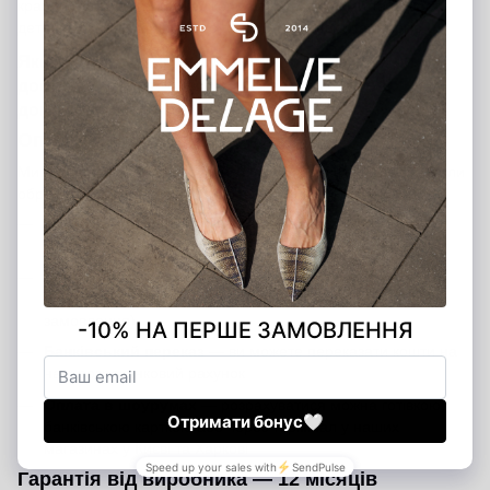
країну отримувача. Менеджер зв’яжеться з вами та надасть
детальну інформацію щодо вартості доставки та строків.
Якщо у вас виникли питання щодо оплати чи
доставки, звертайтеся — ми завжди готові
допомогти!
Оплата замовлення
Ми пропонуємо кілька зручних способів оплати, щоб ви могли
обрати той, який підходить саме вам:
Банківською карткою на сайті
— швидко та безпечно
через платіжну систему
Післяоплата
— оплата при отриманні після внесення
передоплати 200 грн (передоплата є гарантією вашого
замовлення)
Банківський переказ
— ви можете переказати кошти на
наш розрахунковий рахунок
Оплата в шоурумах
— розрахуватися можна готівкою,
банківською карткою або через термінал у наших
магазинах у Києві та Харкові
Гарантія від виробника — 12 місяців