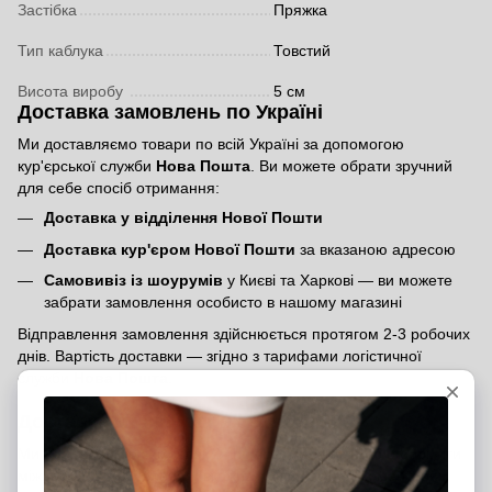
Застібка
Пряжка
Тип каблука
Товстий
Висота виробу
5 см
Доставка замовлень по Україні
Ми доставляємо товари по всій Україні за допомогою
кур'єрської служби
Нова Пошта
. Ви можете обрати зручний
для себе спосіб отримання:
Доставка у відділення Нової Пошти
Доставка кур'єром Нової Пошти
за вказаною адресою
Самовивіз із шоурумів
у Києві та Харкові — ви можете
забрати замовлення особисто в нашому магазині
Відправлення замовлення здійснюється протягом 2-3 робочих
днів. Вартість доставки — згідно з тарифами логістичної
служби
Нова Пошта
.
Доставка міжнародних замовлень
Ми доставляємо замовлення по всьому світу. Щоб оформити
міжнародне замовлення, вкажіть, будь ласка, у коментарях