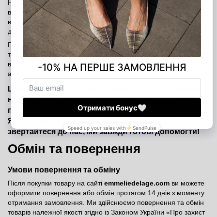
На всі вироби Emmelie Delage поширюється офіційна гарантія
від виробника строком на 12 місяців з дати покупки. Ми
впевнені у якості наших товарів і прагнемо, щоб кожна покупка
дарувала вам задоволення та комфорт.
Гарантія покриває виробничі дефекти матеріалів і фурнітури, а
також недоліки, що виникли з вини виробника. У разі
виявлення таких дефектів ми безкоштовно усунемо недоліки
або здійснимо обмін товару.
Щоб скористатися гарантійним обслуговуванням,
необхідно надати документ, що підтверджує
покупку.
Якщо у вас виникли питання щодо гарантії —
звертайтеся до нас, ми завжди готові допомогти!
Обмін та повернення
Умови повернення та обміну
Після покупки товару на сайті
emmeliedelage.com
ви можете
оформити повернення або обмін протягом 14 днів з моменту
отримання замовлення. Ми здійснюємо повернення та обмін
товарів належної якості згідно із Законом України
«Про захист