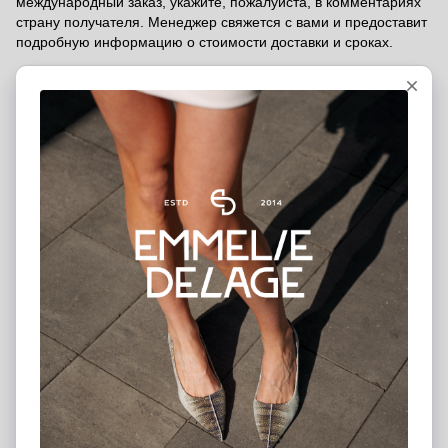
международный заказ, укажите, пожалуйста, в комментариях
страну получателя. Менеджер свяжется с вами и предоставит
подробную информацию о стоимости доставки и сроках.
Оплата заказа
Мы предлагаем несколько удобных способов оплаты, чтобы
вы могли выбрать тот, который подходит именно вам:
Банковской картой на сайте
— быстро и безопасно
через платёжную систему
Наложенный платёж (послеоплата)
— оплата при
получении после внесения предоплаты 200 грн
(предоплата является гарантией вашего заказа)
Банковский перевод
— вы можете перевести средства
на наш расчётный счёт
Оплата в шоурумах
— можно рассчитаться наличными,
банковской картой или через терминал в наших магазинах
в Киеве и Харькове
Гарантия от производителя - 12 месяцев.
На все изделия Emmelie Delage распространяется