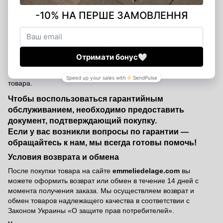
официальная гарантия от производителя сроком на 12
месяцев с даты покупки. Мы уверены в качестве наших
товаров и стремимся к тому, чтобы каждая покупка дарила
вам удовольствие и комфорт.
Гарантия покрывает производственные дефекты материалов
и фурнитуры, а также недостатки, возникшие по вине
изготовителя. В случае обнаружения таких дефектов, мы
бесплатно устраним недостатки или осуществим обмен
товара.
Чтобы воспользоваться гарантийным
обслуживанием, необходимо предоставить
документ, подтверждающий покупку.
Если у вас возникли вопросы по гарантии —
обращайтесь к нам, мы всегда готовы помочь!
Условия возврата и обмена
После покупки товара на сайте
emmeliedelage.com
вы
можете оформить возврат или обмен в течение 14 дней с
момента получения заказа. Мы осуществляем возврат и
обмен товаров надлежащего качества в соответствии с
Законом Украины «О защите прав потребителей».