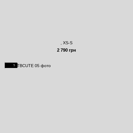
, XS-S
2 790 грн
5