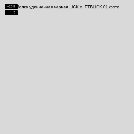
−20%
5