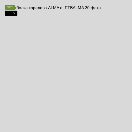
ХИТ
5
NEW