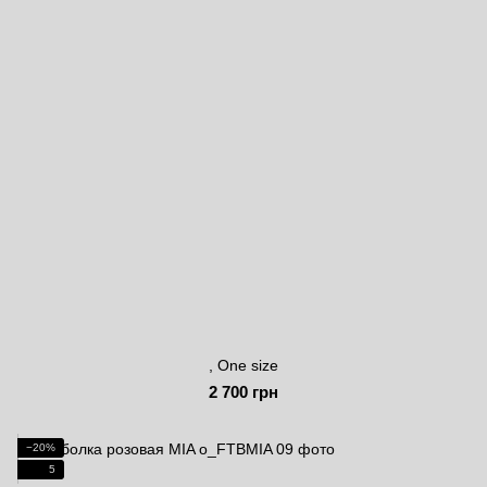
, One size
2 700 грн
−20%
5