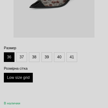
Размер
36
37
38
39
40
41
Розмірна сітка
Low size grid
В наличии