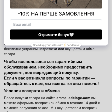
На все изделия Emmelie Delage распространяется
официальная гарантия от производителя сроком на 12
месяцев с даты покупки. Мы уверены в качестве наших
товаров и стремимся к тому, чтобы каждая покупка дарила
вам удовольствие и комфорт.
Гарантия покрывает производственные дефекты материалов
и фурнитуры, а также недостатки, возникшие по вине
изготовителя. В случае обнаружения таких дефектов, мы
бесплатно устраним недостатки или осуществим обмен
товара.
Чтобы воспользоваться гарантийным
обслуживанием, необходимо предоставить
документ, подтверждающий покупку.
Если у вас возникли вопросы по гарантии —
обращайтесь к нам, мы всегда готовы помочь!
Условия возврата и обмена
После покупки товара на сайте
emmeliedelage.com
вы
можете оформить возврат или обмен в течение 14 дней с
момента получения заказа. Мы осуществляем возврат и