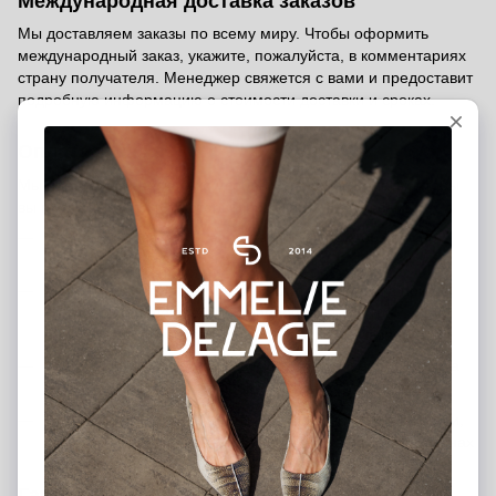
Международная доставка заказов
Мы доставляем заказы по всему миру. Чтобы оформить
международный заказ, укажите, пожалуйста, в комментариях
страну получателя. Менеджер свяжется с вами и предоставит
подробную информацию о стоимости доставки и сроках.
Оплата заказа
Мы предлагаем несколько удобных способов оплаты, чтобы
вы могли выбрать тот, который подходит именно вам:
Банковской картой на сайте
— быстро и безопасно
через платёжную систему
Наложенный платёж (послеоплата)
— оплата при
получении после внесения предоплаты 200 грн
(предоплата является гарантией вашего заказа)
Банковский перевод
— вы можете перевести средства
на наш расчётный счёт
Оплата в шоурумах
— можно рассчитаться наличными,
банковской картой или через терминал в наших магазинах
в Киеве и Харькове
Гарантия от производителя - 12 месяцев.