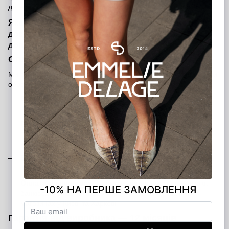
детальну інформацію щодо вартості доставки та строків.
Якщо у вас виникли питання щодо оплати чи
доставки, звертайтеся — ми завжди готові
допомогти!
Оплата замовлення
Ми пропонуємо кілька зручних способів оплати, щоб ви могли
обрати той, який підходить саме вам:
Банківською карткою на сайті
— швидко та безпечно
через платіжну систему
Післяоплата
— оплата при отриманні після внесення
передоплати 200 грн (передоплата є гарантією вашого
замовлення)
Банківський переказ
— ви можете переказати кошти на
наш розрахунковий рахунок
Оплата в шоурумах
— розрахуватися можна готівкою,
банківською карткою або через термінал у наших
магазинах у Києві та Харкові
Гарантія від виробника — 12 місяців