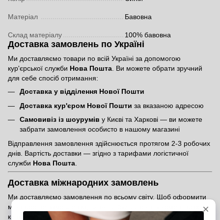
Матеріал
Бавовна
Склад матеріалу
100% бавовна
Доставка замовлень по Україні
Ми доставляємо товари по всій Україні за допомогою
кур'єрської служби
Нова Пошта
. Ви можете обрати зручний
для себе спосіб отримання:
Доставка у відділення Нової Пошти
Доставка кур'єром Нової Пошти
за вказаною адресою
Самовивіз із шоурумів
у Києві та Харкові — ви можете
забрати замовлення особисто в нашому магазині
Відправлення замовлення здійснюється протягом 2-3 робочих
днів. Вартість доставки — згідно з тарифами логістичної
служби
Нова Пошта
.
Доставка міжнародних замовлень
Ми доставляємо замовлення по всьому світу. Щоб оформити
міжнародне замовлення, вкажіть, будь ласка, у коментарях
країну отримувача. Менеджер зв’яжеться з вами та надасть