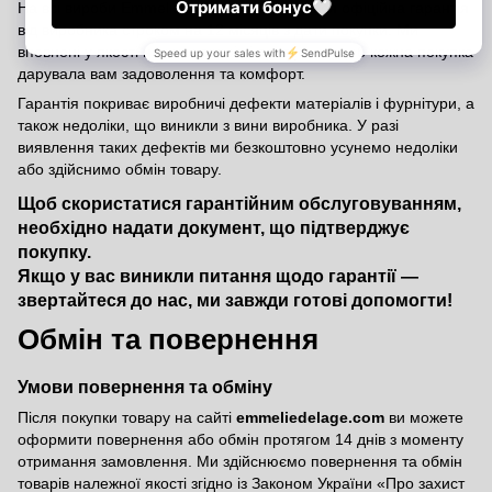
На всі вироби Emmelie Delage поширюється офіційна гарантія
від виробника строком на 12 місяців з дати покупки. Ми
впевнені у якості наших товарів і прагнемо, щоб кожна покупка
дарувала вам задоволення та комфорт.
Гарантія покриває виробничі дефекти матеріалів і фурнітури, а
також недоліки, що виникли з вини виробника. У разі
виявлення таких дефектів ми безкоштовно усунемо недоліки
або здійснимо обмін товару.
Щоб скористатися гарантійним обслуговуванням,
необхідно надати документ, що підтверджує
покупку.
Якщо у вас виникли питання щодо гарантії —
звертайтеся до нас, ми завжди готові допомогти!
Обмін та повернення
Умови повернення та обміну
Після покупки товару на сайті
emmeliedelage.com
ви можете
оформити повернення або обмін протягом 14 днів з моменту
отримання замовлення. Ми здійснюємо повернення та обмін
товарів належної якості згідно із Законом України
«Про захист