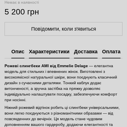
Немає в наявності
5 200 грн
Повідомити, коли з'явиться
Опис
Характеристики
Доставка
Оплата
Рожеві слингбеки AMI від Emmelie Delage
— елегантна
модель для стильних і впевнених жінок. Виготовлені з
високоякісної натуральної шкіри, вони поєднують класичний
дизайн з сучасними деталями. Тонкий каблук додає
витонченості, а зручна застібка на пряжку дозволяє
індивідуально налаштувати посадку, забезпечуючи комфорт
при носінні.
Ніжний рожевий відтінок робить ці слингбеки універсальними,
вони легко поєднуються з різноманітними образами — від
повсякденних до вечірніх. Ця модель стане чудовим
доповненням вашого гардеробу, додаючи елегантності та