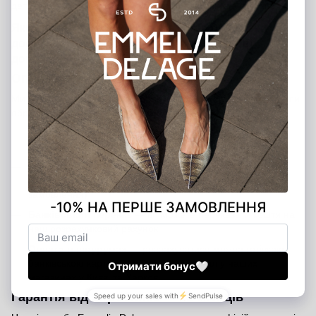
детальну інформацію щодо вартості доставки та строків.
Якщо у вас виникли питання щодо оплати чи
доставки, звертайтеся — ми завжди готові
допомогти!
Оплата замовлення
Ми пропонуємо кілька зручних способів оплати, щоб ви могли
обрати той, який підходить саме вам:
Банківською карткою на сайті
— швидко та безпечно
через платіжну систему
Післяоплата
— оплата при отриманні після внесення
передоплати 200 грн (передоплата є гарантією вашого
замовлення)
Банківський переказ
— ви можете переказати кошти на
наш розрахунковий рахунок
Оплата в шоурумах
— розрахуватися можна готівкою,
банківською карткою або через термінал у наших
магазинах у Києві та Харкові
Гарантія від виробника — 12 місяців