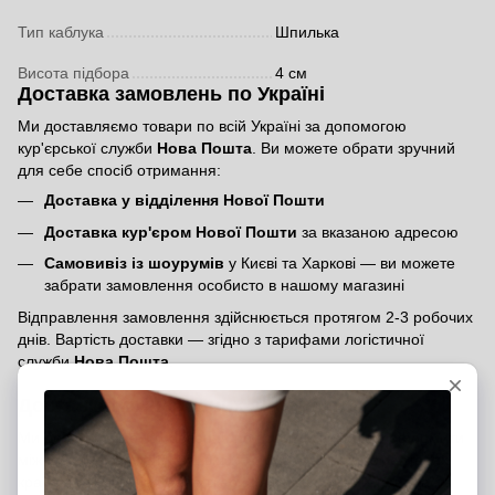
Тип каблука
Шпилька
Висота підбора
4 см
Доставка замовлень по Україні
Ми доставляємо товари по всій Україні за допомогою
кур'єрської служби
Нова Пошта
. Ви можете обрати зручний
для себе спосіб отримання:
Доставка у відділення Нової Пошти
Доставка кур'єром Нової Пошти
за вказаною адресою
Самовивіз із шоурумів
у Києві та Харкові — ви можете
забрати замовлення особисто в нашому магазині
Відправлення замовлення здійснюється протягом 2-3 робочих
днів. Вартість доставки — згідно з тарифами логістичної
служби
Нова Пошта
.
Доставка міжнародних замовлень
Ми доставляємо замовлення по всьому світу. Щоб оформити
міжнародне замовлення, вкажіть, будь ласка, у коментарях
країну отримувача. Менеджер зв’яжеться з вами та надасть