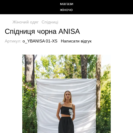
Жіночий одяг
Спідниці
Спідниця чорна ANISA
Артикул:
o_YBANISA 01-XS
Написати відгук