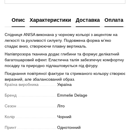
Опис
Характеристики
Доставка
Оплата
Спідниця ANISA виконана у чорному кольорі з акцентом на
легкості та рухливості силуету. Подовжена форма м’яко
спадає вниз, створюючи плавну вертикаль.
Напівпрозора тканина додає глибини та формує делікатний
багатошаровий ефект. Еластична талія забезпечує комфортну
посадку та природно підлаштовується під фігуру.
Поєднання повітряної фактури та стриманого кольору створює
виразний, але збалансований образ.
Країна виробника
Україна
Бренд
Emmelie Delage
Сезон
Літо
Колір
Чорний
Принт
Однотонний