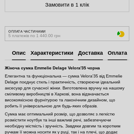
Замовити в 1 клік
ОПЛАТА ЧАСТИНАМИ
5 платежів по 1 440.00 грн
Опис
Характеристики
Доставка
Оплата
Жіноча сумка Emmelie Delage Velora'35 чорна
Елегантна та функціональна — сумка Velora'35 від Emmelie
Delage поєднує стиль і практичність, створюючи ідеальний
аксесуар для сучасної жінки. Виготовлена вручну на нашому
сміливому виробництві в Харкові, вона відзначається
високоякісною фурнітурою та лаконічним дизайном, що
робить її універсальною для будь-яких образів.
Сумка має оптимальний розмір, що дозволяє з легкістю
розмістити ноутбук та інші важливі речі, забезпечуючи
необхідну місткість і зручність. Завдяки довгим та коротким
ручкам її можна носити як у руці, так і на плечі, що додає