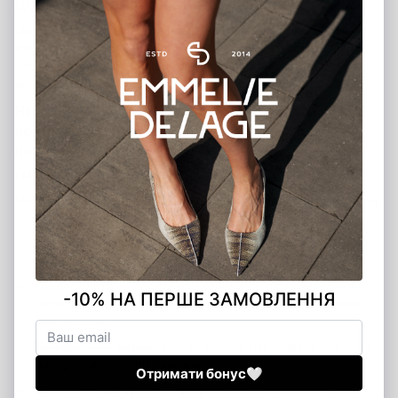
Доставка міжнародних замовлень
Ми доставляємо замовлення по всьому світу. Щоб оформити
міжнародне замовлення, вкажіть, будь ласка, у коментарях
країну отримувача. Менеджер зв’яжеться з вами та надасть
детальну інформацію щодо вартості доставки та строків.
Якщо у вас виникли питання щодо оплати чи
доставки, звертайтеся — ми завжди готові
допомогти!
Оплата замовлення
Ми пропонуємо кілька зручних способів оплати, щоб ви могли
обрати той, який підходить саме вам:
Банківською карткою на сайті
— швидко та безпечно
через платіжну систему
Післяоплата
— оплата при отриманні після внесення
передоплати 200 грн (передоплата є гарантією вашого
замовлення)
Банківський переказ
— ви можете переказати кошти на
наш розрахунковий рахунок
Оплата в шоурумах
— розрахуватися можна готівкою,