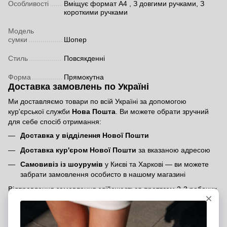
Особливості
Вміщує формат А4 , З довгими ручками, З
короткими ручками
Модель
сумки
Шопер
Стиль
Повсякденні
Форма
Прямокутна
Доставка замовлень по Україні
Ми доставляємо товари по всій Україні за допомогою
кур'єрської служби
Нова Пошта
. Ви можете обрати зручний
для себе спосіб отримання:
Доставка у відділення Нової Пошти
Доставка кур'єром Нової Пошти
за вказаною адресою
Самовивіз із шоурумів
у Києві та Харкові — ви можете
забрати замовлення особисто в нашому магазині
Відправлення замовлення здійснюється протягом 2-3 робочих
днів. Вартість доставки — згідно з тарифами логістичної
служби
Нова Пошта
.