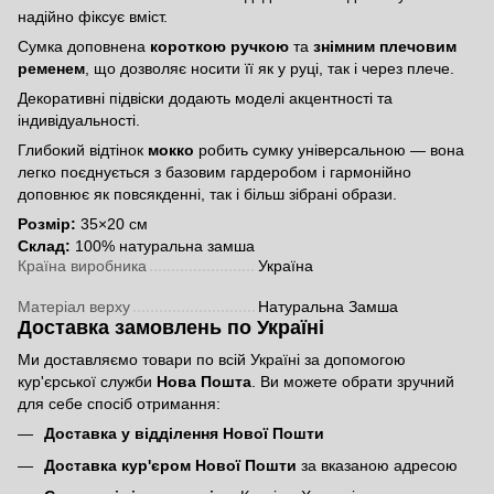
надійно фіксує вміст.
Сумка доповнена
короткою ручкою
та
знімним плечовим
ременем
, що дозволяє носити її як у руці, так і через плече.
Декоративні підвіски додають моделі акцентності та
індивідуальності.
Глибокий відтінок
мокко
робить сумку універсальною — вона
легко поєднується з базовим гардеробом і гармонійно
доповнює як повсякденні, так і більш зібрані образи.
Розмір:
35×20 см
Склад:
100% натуральна замша
Країна виробника
Україна
Матеріал верху
Натуральна Замша
Доставка замовлень по Україні
Ми доставляємо товари по всій Україні за допомогою
кур'єрської служби
Нова Пошта
. Ви можете обрати зручний
для себе спосіб отримання:
Доставка у відділення Нової Пошти
Доставка кур'єром Нової Пошти
за вказаною адресою