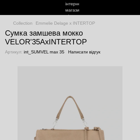
Сollection
Emmelie Delage x INTERTOP
Сумка замшева мокко
VELOR'35AxINTERTOP
Артикул:
int_SUMVEL max 35
Написати відгук