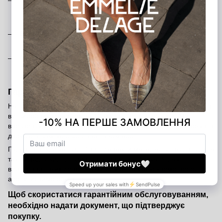
передоплати 200 грн (передоплата є гарантією вашого
замовлення)
Банківський переказ
— ви можете переказати кошти на
наш розрахунковий рахунок
Оплата в шоурумах
— розрахуватися можна готівкою,
банківською карткою або через термінал у наших
магазинах у Києві та Харкові
Гарантія від виробника — 12 місяців
На всі вироби Emmelie Delage поширюється офіційна гарантія
від виробника строком на 12 місяців з дати покупки. Ми
впевнені у якості наших товарів і прагнемо, щоб кожна покупка
дарувала вам задоволення та комфорт.
Гарантія покриває виробничі дефекти матеріалів і фурнітури, а
також недоліки, що виникли з вини виробника. У разі
виявлення таких дефектів ми безкоштовно усунемо недоліки
або здійснимо обмін товару.
Щоб скористатися гарантійним обслуговуванням,
необхідно надати документ, що підтверджує
покупку.