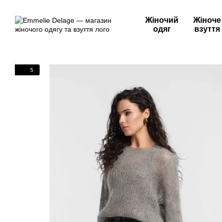
Перейти до основного контенту
Жіночий
Жіноче
одяг
взуття
5