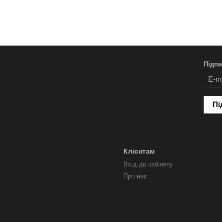
Підпи
Пі
Клієнтам
Вхід до кабінету
Про нас