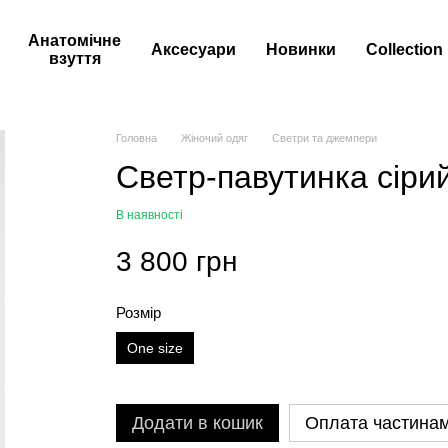
Анатомічне
Аксесуари
Новинки
Сollection
взуття
Головна
Жіночий одяг
Светри та джемпери
Светр-павутинка сіри
В наявності
3 800 грн
Розмір
One size
Додати в кошик
Оплата частина