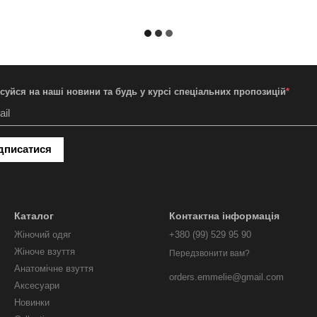
суйся на наші новини та будь у курсі спеціальних пропозицій
*
дписатися
Каталог
Контактна інформація
Жіночий одяг
+380 (99) 529 95 90
Жіноче взуття
Передзвонити вам?
Анатомічне взуття
orders.emmelie@gmail.com
Аксесуари
Новинки