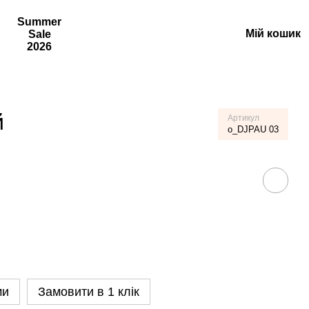
Summer
Мій кошик
Sale
2026
й
Артикул
o_DJPAU 03
ми
Замовити в 1 клік