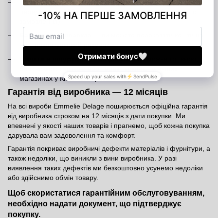
Післяоплата
— оплата при отриманні після внесення
передоплати 200 грн (передоплата є гарантією вашого
замовлення)
Банківський переказ
— ви можете переказати кошти на
наш розрахунковий рахунок
Оплата в шоурумах
— розрахуватися можна готівкою,
банківською карткою або через термінал у наших
магазинах у Києві та Харкові
Гарантія від виробника — 12 місяців
На всі вироби Emmelie Delage поширюється офіційна гарантія
від виробника строком на 12 місяців з дати покупки. Ми
впевнені у якості наших товарів і прагнемо, щоб кожна покупка
дарувала вам задоволення та комфорт.
Гарантія покриває виробничі дефекти матеріалів і фурнітури, а
також недоліки, що виникли з вини виробника. У разі
виявлення таких дефектів ми безкоштовно усунемо недоліки
або здійснимо обмін товару.
Щоб скористатися гарантійним обслуговуванням,
необхідно надати документ, що підтверджує
покупку.