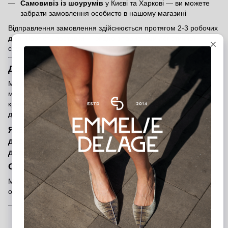
Самовивіз із шоурумів
у Києві та Харкові — ви можете
забрати замовлення особисто в нашому магазині
Відправлення замовлення здійснюється протягом 2-3 робочих
днів. Вартість доставки — згідно з тарифами логістичної
служби
Нова Пошта
.
Доставка міжнародних замовлень
Ми доставляємо замовлення по всьому світу. Щоб оформити
міжнародне замовлення, вкажіть, будь ласка, у коментарях
країну отримувача. Менеджер зв’яжеться з вами та надасть
детальну інформацію щодо вартості доставки та строків.
Якщо у вас виникли питання щодо оплати чи
доставки, звертайтеся — ми завжди готові
допомогти!
Оплата замовлення
Ми пропонуємо кілька зручних способів оплати, щоб ви могли
обрати той, який підходить саме вам:
Банківською карткою на сайті
— швидко та безпечно
через платіжну систему