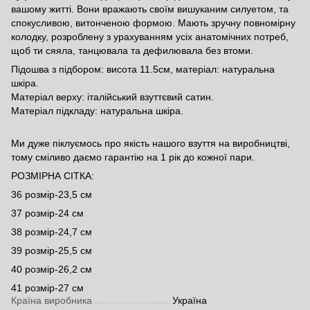
вашому житті. Вони вражають своїм вишуканим силуетом, та
спокусливою, витонченою формою. Мають зручну повномірну
колодку, розроблену з урахуванням усіх анатомічних потреб,
щоб ти сяяла, танцювала та дефилювала без втоми.
Підошва з підбором: висота 11.5см, матеріал: натуральна
шкіра.
Матеріал верху: італійський взуттєвий сатин.
Матеріал підкладу: натуральна шкіра.
Ми дуже піклуємось про якість нашого взуття на виробництві,
тому сміливо даємо гарантію на 1 рік до кожної пари.
РОЗМІРНА СІТКА:
36 розмір-23,5 см
37 розмір-24 см
38 розмір-24,7 см
39 розмір-25,5 см
40 розмір-26,2 см
41 розмір-27 см
Країна виробника
Україна