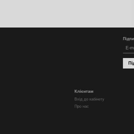
Підпи
Пі
Клієнтам
Вхід до кабінету
Про нас