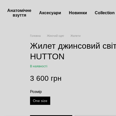
Анатомічне
Аксесуари
Новинки
Сollection
взуття
Головна
Жіночий одяг
Жилети
Жилет джинсовий сві
HUTTON
В наявності
3 600 грн
Розмір
One size