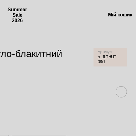
Summer
Мій кошик
Sale
2026
тло-блакитний
Артикул
o_JLTHUT
08/1