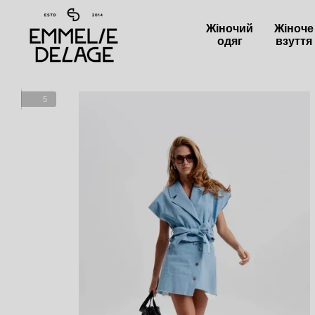
Перейти до основного контенту
Жіночий
Жіноче
одяг
взуття
5