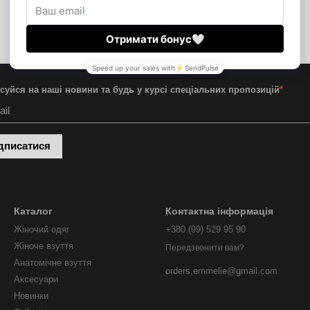
суйся на наші новини та будь у курсі спеціальних пропозицій
*
дписатися
Каталог
Контактна інформація
Жіночий одяг
+380 (99) 529 95 90
Жіноче взуття
Передзвонити вам?
Анатомічне взуття
orders.emmelie@gmail.com
Аксесуари
Новинки