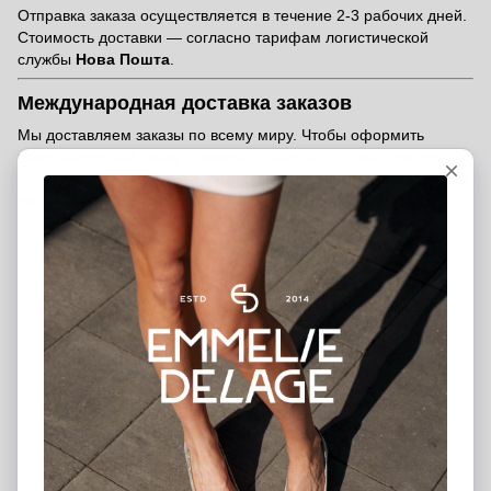
Отправка заказа осуществляется в течение 2-3 рабочих дней.
Стоимость доставки — согласно тарифам логистической
службы
Нова Пошта
.
Международная доставка заказов
Мы доставляем заказы по всему миру. Чтобы оформить
международный заказ, укажите, пожалуйста, в комментариях
страну получателя. Менеджер свяжется с вами и предоставит
подробную информацию о стоимости доставки и сроках.
Оплата заказа
Мы предлагаем несколько удобных способов оплаты, чтобы
вы могли выбрать тот, который подходит именно вам:
Банковской картой на сайте
— быстро и безопасно
через платёжную систему
Наложенный платёж (послеоплата)
— оплата при
получении после внесения предоплаты 200 грн
(предоплата является гарантией вашего заказа)
Банковский перевод
— вы можете перевести средства
на наш расчётный счёт