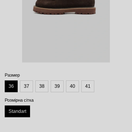
Размер
36
37
38
39
40
41
Розмірна сітка
Standart