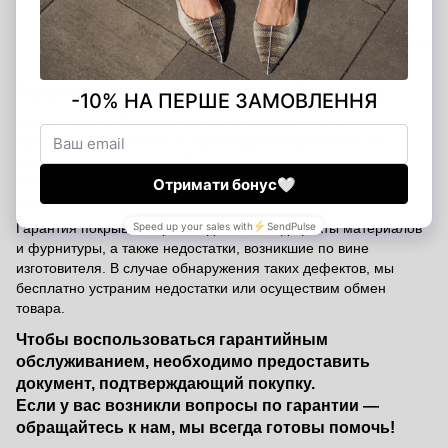
Оплата в шоурумах
— можно рассчитаться наличными,
банковской картой или через терминал в наших магазинах
в Киеве и Харькове
Гарантия от производителя - 12 месяцев.
На все изделия Emmelie Delage распространяется
официальная гарантия от производителя сроком на 12
месяцев с даты покупки. Мы уверены в качестве наших
товаров и стремимся к тому, чтобы каждая покупка дарила
вам удовольствие и комфорт.
Гарантия покрывает производственные дефекты материалов
и фурнитуры, а также недостатки, возникшие по вине
изготовителя. В случае обнаружения таких дефектов, мы
бесплатно устраним недостатки или осуществим обмен
товара.
Чтобы воспользоваться гарантийным
обслуживанием, необходимо предоставить
документ, подтверждающий покупку.
Если у вас возникли вопросы по гарантии —
обращайтесь к нам, мы всегда готовы помочь!