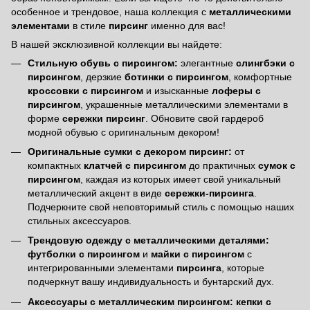
особенное и трендовое, наша коллекция с
металлическими
элементами
в стиле
пирсинг
именно для вас!
В нашей эксклюзивной коллекции вы найдете:
Стильную обувь с пирсингом:
элегантные
слингбэки с
пирсингом
, дерзкие
ботинки с пирсингом
, комфортные
кроссовки с пирсингом
и изысканные
лоферы с
пирсингом
, украшенные металлическими элементами в
форме
сережки пирсинг
. Обновите свой гардероб
модной обувью с оригинальным декором!
Оригинальные сумки с декором пирсинг:
от
компактных
клатчей с пирсингом
до практичных
сумок с
пирсингом
, каждая из которых имеет свой уникальный
металлический акцент в виде
сережки-пирсинга
.
Подчеркните свой неповторимый стиль с помощью наших
стильных аксессуаров.
Трендовую одежду с металлическими деталями:
футболки с пирсингом
и
майки с пирсингом
с
интегрированными элементами
пирсинга
, которые
подчеркнут вашу индивидуальность и бунтарский дух.
Аксессуары с металлическим пирсингом:
кепки с