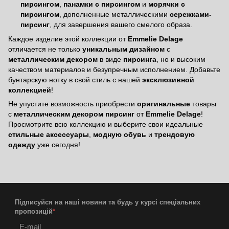
пирсингом
,
панамки с пирсингом
и
морячки с
пирсингом
, дополненные металлическими
сережками-
пирсинг
, для завершения вашего смелого образа.
Каждое изделие этой коллекции от
Emmelie Delage
отличается не только
уникальным дизайном
с
металлическим декором
в виде
пирсинга
, но и высоким
качеством материалов и безупречным исполнением. Добавьте
бунтарскую нотку в свой стиль с нашей
эксклюзивной
коллекцией
!
Не упустите возможность приобрести
оригинальные
товары
с
металлическим декором пирсинг
от
Emmelie Delage
!
Просмотрите всю коллекцию и выберите свои идеальные
стильные аксессуары
,
модную обувь
и
трендовую
одежду
уже сегодня!
Підписуйся на наші новини та будь у курсі спеціальних
пропозицій
*