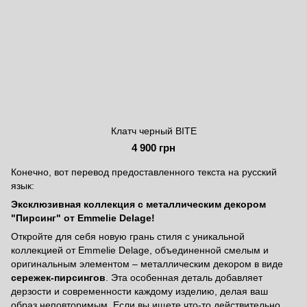
Клатч черный BITE
4 900 грн
Конечно, вот перевод предоставленного текста на русский
язык:
Эксклюзивная коллекция с металлическим декором
"Пирсинг" от Emmelie Delage!
Откройте для себя новую грань стиля с уникальной
коллекцией от Emmelie Delage, объединенной смелым и
оригинальным элементом – металлическим декором в виде
сережек-пирсингов
. Эта особенная деталь добавляет
дерзости и современности каждому изделию, делая ваш
образ неповторимым. Если вы ищете что-то действительно