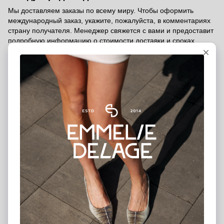
Мы доставляем заказы по всему миру. Чтобы оформить
международный заказ, укажите, пожалуйста, в комментариях
страну получателя. Менеджер свяжется с вами и предоставит
подробную информацию о стоимости доставки и сроках.
Оплата заказа
Мы предлагаем несколько удобных способов оплаты, чтобы
вы могли выбрать тот, который подходит именно вам:
Банковской картой на сайте
— быстро и безопасно
через платёжную систему
Наложенный платёж (послеоплата)
— оплата при
получении после внесения предоплаты 200 грн
(предоплата является гарантией вашего заказа)
Банковский перевод
— вы можете перевести средства
на наш расчётный счёт
Оплата в шоурумах
— можно рассчитаться наличными,
банковской картой или через терминал в наших магазинах
в Киеве и Харькове
Гарантия от производителя - 12 месяцев.