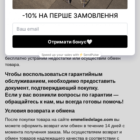
На все изделия Emmelie Delage распространяется
официальная гарантия от производителя сроком на 12
месяцев с даты покупки. Мы уверены в качестве наших
товаров и стремимся к тому, чтобы каждая покупка дарила
вам удовольствие и комфорт.
Гарантия покрывает производственные дефекты материалов
и фурнитуры, а также недостатки, возникшие по вине
изготовителя. В случае обнаружения таких дефектов, мы
бесплатно устраним недостатки или осуществим обмен
товара.
Чтобы воспользоваться гарантийным
обслуживанием, необходимо предоставить
документ, подтверждающий покупку.
Если у вас возникли вопросы по гарантии —
обращайтесь к нам, мы всегда готовы помочь!
Условия возврата и обмена
После покупки товара на сайте
emmeliedelage.com
вы
можете оформить возврат или обмен в течение 14 дней с
момента получения заказа. Мы осуществляем возврат и
обмен товаров надлежащего качества в соответствии с