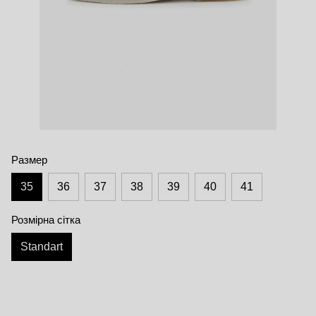
Размер
35
36
37
38
39
40
41
Розмірна сітка
Standart