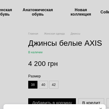
енская
Анатомическая
Новая
Сoll
обувь
обувь
коллекция
Главная
Женская одежда
Джинсы
Джинсы белые AXIS
В наличии
4 200 грн
Размер
38
40
42
Добавить в корзину
В кредит