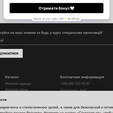
суйся на наші новини та будь у курсі спеціальних пропозицій
*
дписатися
Каталог
Контактная информация
Женская одежда
+380 (99) 529 95 90
Женская обувь
Перезвонить вам?
Анатомическая обувь
orders.emmelie@gmail.com
ости
Новая коллекция
маркетинга и статистических целей, а также для безопасной и опт
Сollection
тройках вашего браузера. Нажмите на кнопку «Согласиться», чтобы