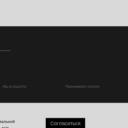
Мы в соцсетях
Принимаем к оплате
имальной
Согласиться
 дать