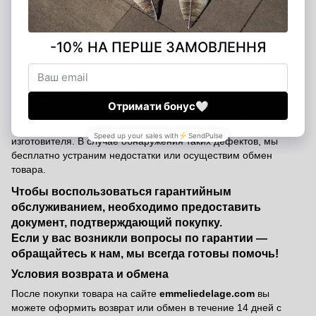
Гарантия от производителя - 12 месяцев.
На все изделия Emmelie Delage распространяется
официальная гарантия от производителя сроком на 12
месяцев с даты покупки. Мы уверены в качестве наших
товаров и стремимся к тому, чтобы каждая покупка дарила
вам удовольствие и комфорт.
Гарантия покрывает производственные дефекты материалов
и фурнитуры, а также недостатки, возникшие по вине
изготовителя. В случае обнаружения таких дефектов, мы
бесплатно устраним недостатки или осуществим обмен
товара.
Чтобы воспользоваться гарантийным
обслуживанием, необходимо предоставить
документ, подтверждающий покупку.
Если у вас возникли вопросы по гарантии —
обращайтесь к нам, мы всегда готовы помочь!
Условия возврата и обмена
После покупки товара на сайте
emmeliedelage.com
вы
можете оформить возврат или обмен в течение 14 дней с