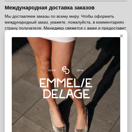
Международная доставка заказов
Мы доставляем заказы по всему миру. Чтобы оформить
международный заказ, укажите, пожалуйста, в комментариях
страну получателя. Менеджер свяжется с вами и предоставит
подробную информацию о стоимости доставки и сроках.
Оплата заказа
Мы предлагаем несколько удобных способов оплаты, чтобы
вы могли выбрать тот, который подходит именно вам:
Банковской картой на сайте
— быстро и безопасно
через платёжную систему
Наложенный платёж (послеоплата)
— оплата при
получении после внесения предоплаты 200 грн
(предоплата является гарантией вашего заказа)
Банковский перевод
— вы можете перевести средства
на наш расчётный счёт
Оплата в шоурумах
— можно рассчитаться наличными,
банковской картой или через терминал в наших магазинах
в Киеве и Харькове