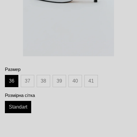
Размер
36
37
38
39
40
41
Розмірна сітка
Standart