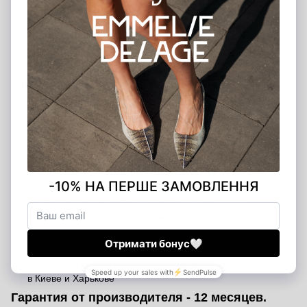
Мы доставляем заказы по всему миру. Чтобы оформить
международный заказ, укажите, пожалуйста, в комментариях
страну получателя. Менеджер свяжется с вами и предоставит
подробную информацию о стоимости доставки и сроках.
Оплата заказа
Мы предлагаем несколько удобных способов оплаты, чтобы
вы могли выбрать тот, который подходит именно вам:
Банковской картой на сайте
— быстро и безопасно
через платёжную систему
Наложенный платёж (послеоплата)
— оплата при
получении после внесения предоплаты 200 грн
(предоплата является гарантией вашего заказа)
Банковский перевод
— вы можете перевести средства
на наш расчётный счёт
Оплата в шоурумах
— можно рассчитаться наличными,
банковской картой или через терминал в наших магазинах
в Киеве и Харькове
Гарантия от производителя - 12 месяцев.