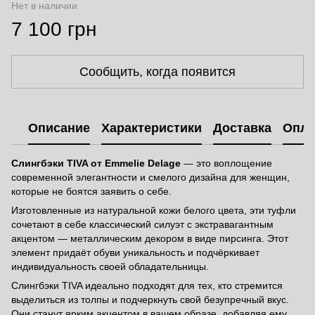
Нет в наличии
7 100 грн
Сообщить, когда появится
Описание
Характеристики
Доставка
Опла
Слингбэки TIVA от Emmelie Delage
— это воплощение
современной элегантности и смелого дизайна для женщин,
которые не боятся заявить о себе.
Изготовленные из натуральной кожи белого цвета, эти туфли
сочетают в себе классический силуэт с экстравагантным
акцентом — металлическим декором в виде пирсинга. Этот
элемент придаёт обуви уникальность и подчёркивает
индивидуальность своей обладательницы.
Слингбэки TIVA идеально подходят для тех, кто стремится
выделиться из толпы и подчеркнуть свой безупречный вкус.
Они станут ярким акцентом в вашем образе, добавляя ему