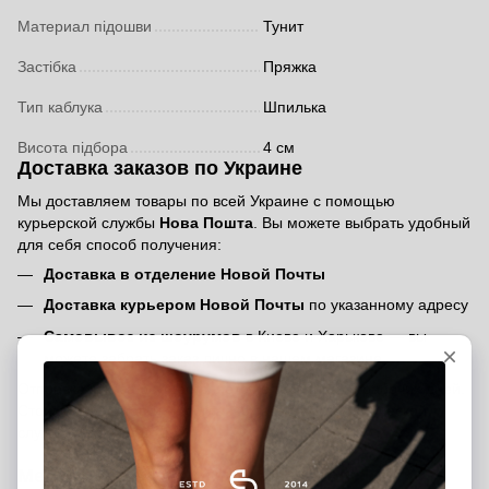
Материал підошви
Тунит
Застібка
Пряжка
Тип каблука
Шпилька
Висота підбора
4 см
Доставка заказов по Украине
Мы доставляем товары по всей Украине с помощью
курьерской службы
Нова Пошта
. Вы можете выбрать удобный
для себя способ получения:
Доставка в отделение Новой Почты
Доставка курьером Новой Почты
по указанному адресу
Самовывоз из шоурумов
в Киеве и Харькове — вы
можете забрать заказ лично в нашем магазине
Отправка заказа осуществляется в течение 2-3 рабочих дней.
Стоимость доставки — согласно тарифам логистической
службы
Нова Пошта
.
Международная доставка заказов